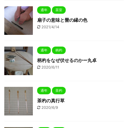
通年
茶室
扇子の意味と畳の縁の色
2021/4/14
通年
柄杓
柄杓をなぜ伏せるのかー丸卓
2020/6/11
通年
茶杓
茶杓の真行草
2020/6/9