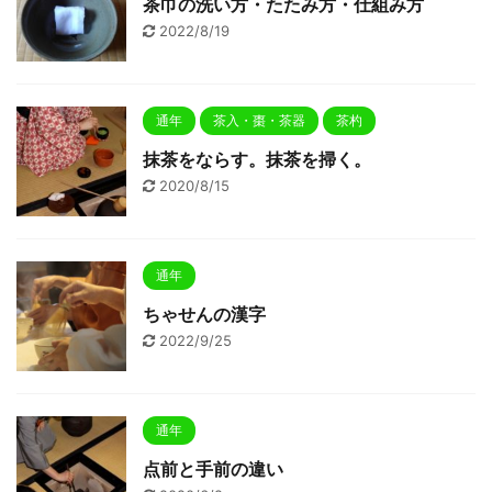
茶巾の洗い方・たたみ方・仕組み方
2022/8/19
通年
茶入・棗・茶器
茶杓
抹茶をならす。抹茶を掃く。
2020/8/15
通年
ちゃせんの漢字
2022/9/25
通年
点前と手前の違い