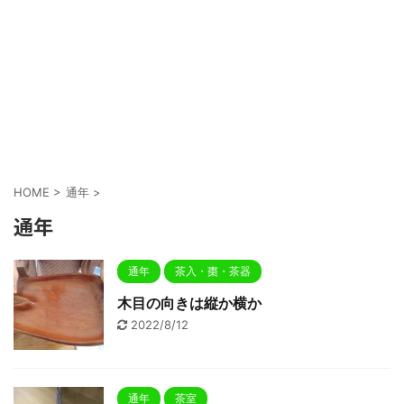
HOME
>
通年
>
通年
通年
茶入・棗・茶器
木目の向きは縦か横か
2022/8/12
通年
茶室