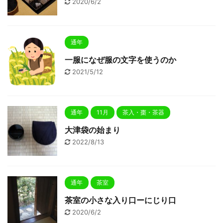
2020/6/2
通年
一服になぜ服の文字を使うのか
2021/5/12
通年
11月
茶入・棗・茶器
大津袋の始まり
2022/8/13
通年
茶室
茶室の小さな入り口ーにじり口
2020/6/2