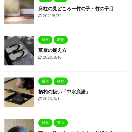
床柱の見どころー竹の子・竹の子目
2021/5/22
通年
着物
草履の揃え方
2020/8/16
通年
柄杓
柄杓の扱い「中水底湯」
2020/8/1
通年
茶巾