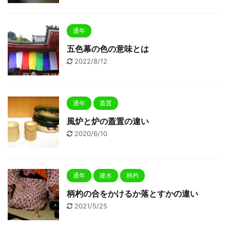
通年
五色幕の色の意味とは
2022/8/12
通年
蓋置
風炉と炉の蓋置の違い
2020/6/10
通年
建水
柄杓
柄杓の合をかけるか落とすかの違い
2021/5/25