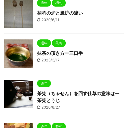
通年
柄杓
柄杓の炉と風炉の違い
2020/6/11
通年
茶碗
抹茶の頂き方ー三口半
2023/3/17
通年
茶筅（ちゃせん）を回す仕草の意味はー
茶筅とうじ
2020/8/27
通年
茶杓