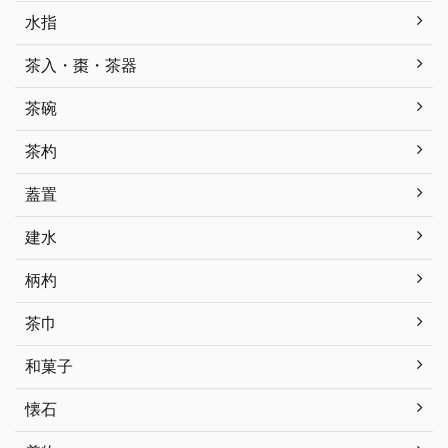
水指
茶入・棗・茶器
茶碗
茶杓
蓋置
建水
柄杓
茶巾
和菓子
懐石