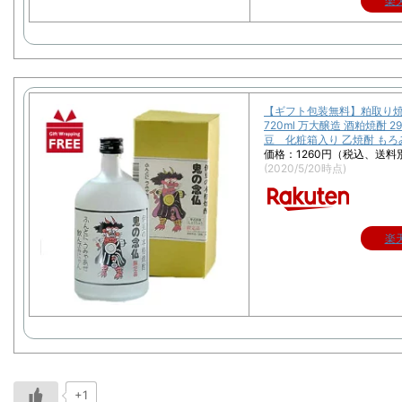
楽
【ギフト包装無料】粕取り焼
720ml 万大醸造 酒粕焼酎 2
豆 化粧箱入り 乙焼酎 もろ
価格：1260円（税込、送料別
(2020/5/20時点)
楽
+1