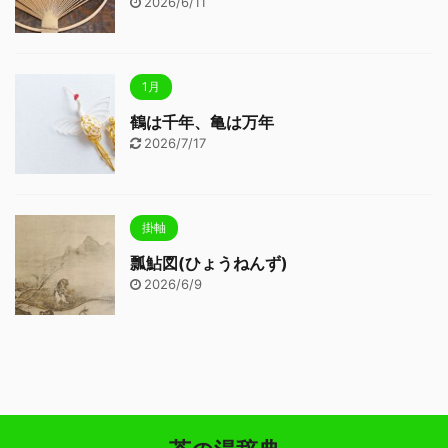
2026/6/11
1月
鶴は千年、亀は万年
2026/7/17
掛軸
瓢鮎図(ひょうねんず)
2026/6/9