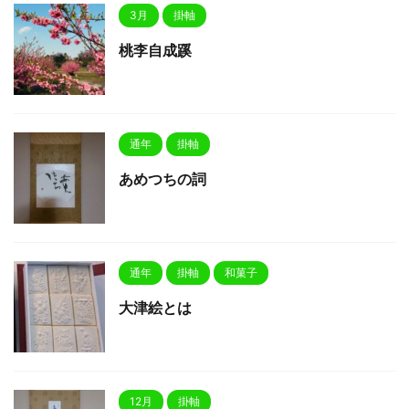
3月
掛軸
桃李自成蹊
通年
掛軸
あめつちの詞
通年
掛軸
和菓子
大津絵とは
12月
掛軸