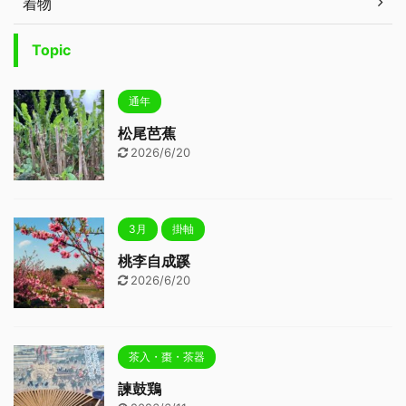
着物
Topic
通年
松尾芭蕉
2026/6/20
3月
掛軸
桃李自成蹊
2026/6/20
茶入・棗・茶器
諫鼓鶏