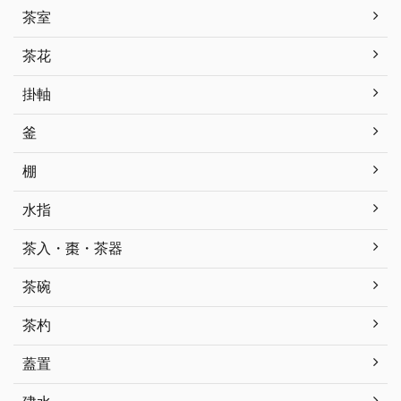
茶室
茶花
掛軸
釜
棚
水指
茶入・棗・茶器
茶碗
茶杓
蓋置