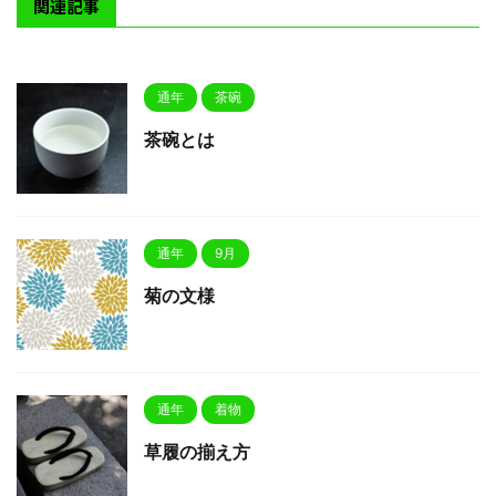
関連記事
通年
茶碗
茶碗とは
通年
9月
菊の文様
通年
着物
草履の揃え方