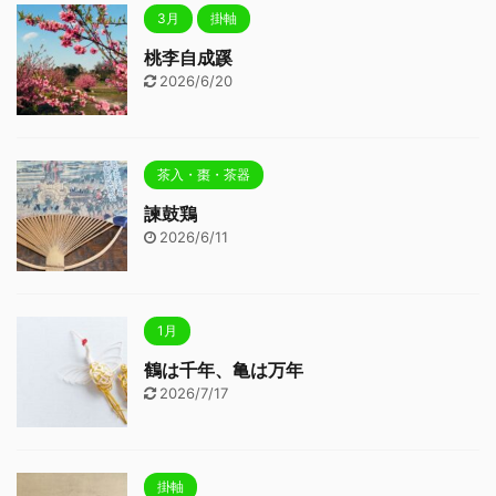
3月
掛軸
桃李自成蹊
2026/6/20
茶入・棗・茶器
諫鼓鶏
2026/6/11
1月
鶴は千年、亀は万年
2026/7/17
掛軸