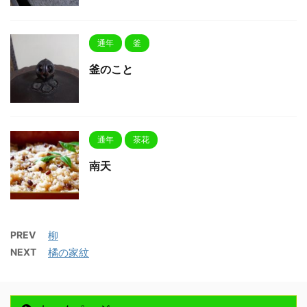
通年
釜
釜のこと
通年
茶花
南天
PREV
柳
NEXT
橘の家紋