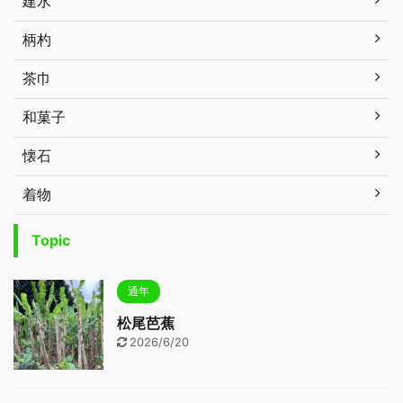
建水
柄杓
茶巾
和菓子
懐石
着物
Topic
通年
松尾芭蕉
2026/6/20