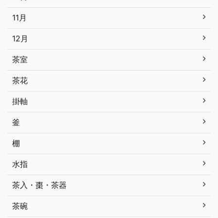
11月
12月
茶室
茶花
掛軸
釜
棚
水指
茶入・棗・茶器
茶碗