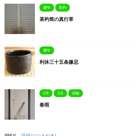
通年
茶杓
茶杓筒の真行草
通年
利休三十五条嫌忌
2月
3月
掛軸
春雨
PREV
堤焼(つつみやき)