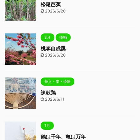
松尾芭蕉
2026/6/20
3月
掛軸
桃李自成蹊
2026/6/20
茶入・棗・茶器
諫鼓鶏
2026/6/11
1月
鶴は千年、亀は万年