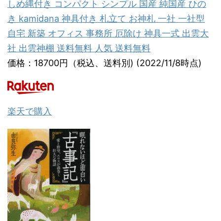
しめ縄付き コンパクト シンプル 国産 純国産 ひの
き kamidana 神具付き 札立て お神札 一社 一社型
自宅 新築 オフィス 事務所 厄除け 神具一式 出雲大
社 出雲神棚 送料無料 人気 送料無料
価格：18700円（税込、送料別) (2022/11/8時点)
楽天で購入