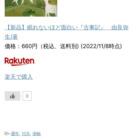
【新品】眠れないほど面白い『古事記』 由良弥
生/著
価格：660円（税込、送料別) (2022/11/8時点)
楽天で購入
0
-
通年
,
10月
,
掛軸