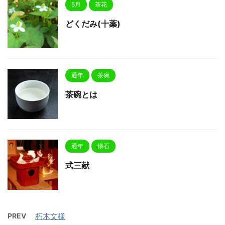
5月
茶花
どくだみ(十薬)
通年
茶碗
茶碗とは
通年
懐石
式三献
PREV
朽木文様