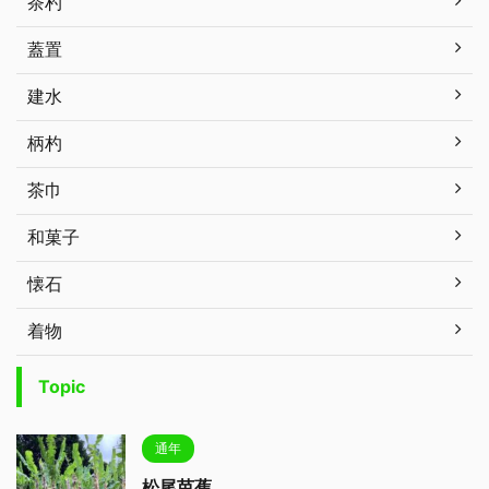
茶杓
蓋置
建水
柄杓
茶巾
和菓子
懐石
着物
Topic
通年
松尾芭蕉