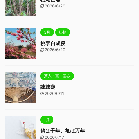
2026/6/20
3月
掛軸
桃李自成蹊
2026/6/20
茶入・棗・茶器
諫鼓鶏
2026/6/11
1月
鶴は千年、亀は万年
2026/7/17