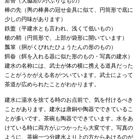
差替（大脇差の小ぶりなもの）
棒の先（輿の棒鼻の冠せ金具に似て、円筒形で底に
少しの円味があります）
鉄盥（平建水とも言われ、浅くて低いもの）
槍の鞘（円筒形で、上部が袋形に開いています）
瓢箪（胴がくびれたひょうたんの形のもの）
餌畚（餌を入れる器に似た形のもの・写真の建水）
建水の名称には、武士が体の横に携える道具だった
ことがうかがえる名がついています。武士によって
茶道が広められたことがわかります。
建水に湯水を捨てる時のお点前で、気を付けるべき
ことがあります。建水は唐銅や陶器でできているこ
とが多いです。茶碗も陶器でできています。水をあ
けている時に両方がぶつかったら大変です。写真の
ように、茶碗一つ分建水より上の方からあけるのが