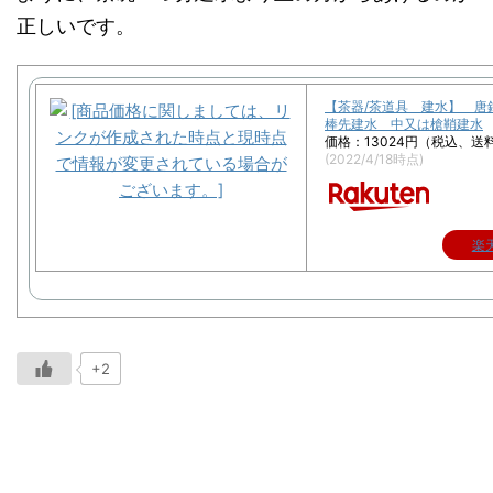
正しいです。
【茶器/茶道具 建水】 
棒先建水 中又は槍鞘建水
価格：13024円（税込、送
(2022/4/18時点)
楽
+2