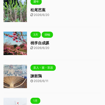
通年
松尾芭蕉
2026/6/20
3月
掛軸
桃李自成蹊
2026/6/20
茶入・棗・茶器
諫鼓鶏
2026/6/11
1月