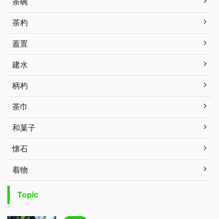
茶碗
茶杓
蓋置
建水
柄杓
茶巾
和菓子
懐石
着物
Topic