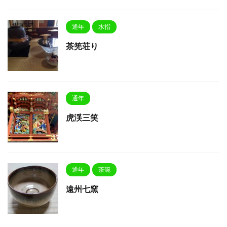
通年
水指
茶筅荘り
通年
虎渓三笑
通年
茶碗
遠州七窯