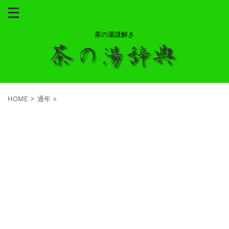
茶の湯謎解き
HOME
>
通年
>