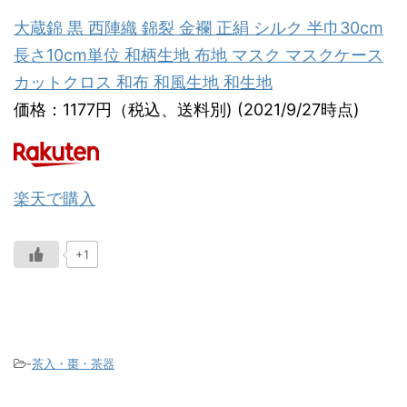
大蔵錦 黒 西陣織 錦裂 金襴 正絹 シルク 半巾30cm
長さ10cm単位 和柄生地 布地 マスク マスクケース
カットクロス 和布 和風生地 和生地
価格：1177円（税込、送料別) (2021/9/27時点)
楽天で購入
+1
-
茶入・棗・茶器