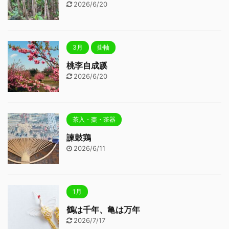
2026/6/20
3月
掛軸
桃李自成蹊
2026/6/20
茶入・棗・茶器
諫鼓鶏
2026/6/11
1月
鶴は千年、亀は万年
2026/7/17