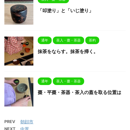
「叩塗り」と「いじ塗り」
通年
茶入・棗・茶器
茶杓
抹茶をならす。抹茶を掃く。
通年
茶入・棗・茶器
棗・平棗・茶器・茶入の蓋を取る位置は
PREV
朝顔市
NEXT
中置