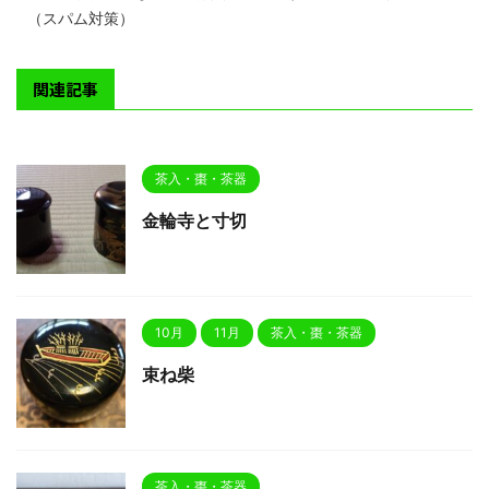
（スパム対策）
関連記事
茶入・棗・茶器
金輪寺と寸切
10月
11月
茶入・棗・茶器
束ね柴
茶入・棗・茶器