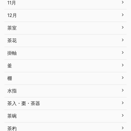
11月
12月
茶室
茶花
掛軸
釜
棚
水指
茶入・棗・茶器
茶碗
茶杓