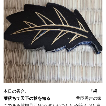
本日の香合。 「
桐一
葉落ちて天下の秋を知る
」 豊臣秀吉の家
臣である片桐且元(かたぎりかつもと)が詠んだと言