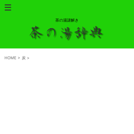
茶の湯謎解き
HOME
>
炭
>