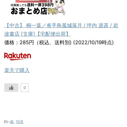
【中古】 桐一葉／沓手鳥孤城落月 / 坪内 逍遥 / 岩
波書店 [文庫]【宅配便出荷】
価格：285円（税込、送料別) (2022/10/19時点)
楽天で購入
0
-
炭
,
10月