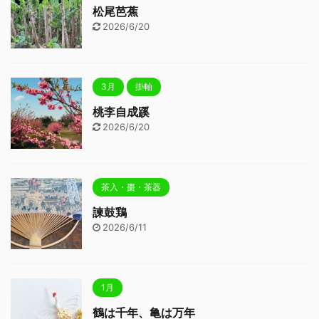
松尾芭蕉
2026/6/20
3月
掛軸
桃李自成蹊
2026/6/20
茶入・棗・茶器
諫鼓鶏
2026/6/11
1月
鶴は千年、亀は万年