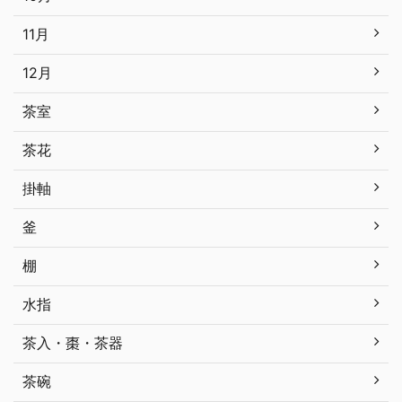
11月
12月
茶室
茶花
掛軸
釜
棚
水指
茶入・棗・茶器
茶碗