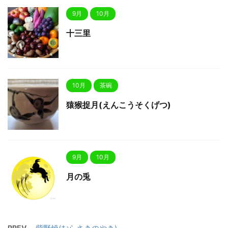
9月
10月
十三里
10月
茶碗
猿猴捉月(えんこうそくげつ)
9月
10月
月の兎
PREV