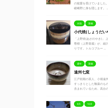
の寵愛を受けていました
嵯峨野に身を隠します。 ..
水指
茶碗
小代焼(しょうだい
「上野焼(あがのやき)」
尊楷（上野喜蔵）が、細川
りです。トルコブルー ...
通年
茶碗
遠州七窯
江戸初期の茶人、小堀遠
すっきりとした釉
含まれているため、高台の部 
9月
10月