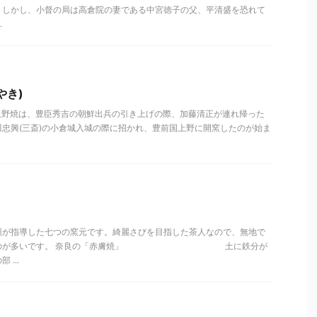
。しかし、小督の局は高倉院の妻である中宮徳子の父、平清盛を恐れて
.
やき)
 上野焼は、豊臣秀吉の朝鮮出兵の引き上げの際、加藤清正が連れ帰った
忠興(三斎)の小倉城入城の際に招かれ、豊前国上野に開窯したのが始ま
州が指導した七つの窯元です。綺麗さびを目指した茶人なので、無地で
薬のものが多いです。 奈良の「赤膚焼」 土に鉄分が
...