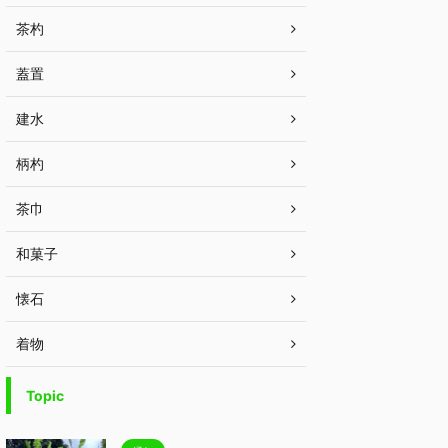
茶杓
蓋置
建水
柄杓
茶巾
和菓子
懐石
着物
Topic