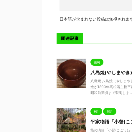
日本語が含まれない投稿は無視されま
関連記事
茶碗
八島焼(やしまやき
八島焼 八島焼（やしま
造が1803年高松藩主松
昭和前期頃まで製陶しま ..
9月
10月
平家物語「小督(こ
能の演目「小督(こごう)