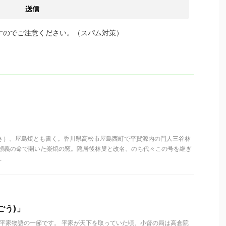
すのでご注意ください。（スパム対策）
)
やき）、屋島焼とも書く。香川県高松市屋島西町で平賀源内の門人三谷林
平頼義の命で開いた楽焼の窯。隠居後林叟と改名、のち代々この号を継ぎ
.
ごう)」
」平家物語の一節です。 平家が天下を取っていた頃、小督の局は高倉院