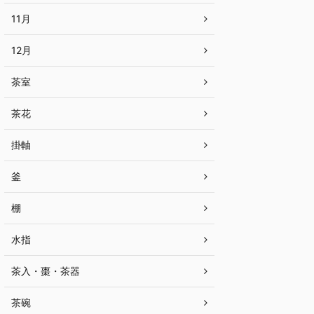
11月
12月
茶室
茶花
掛軸
釜
棚
水指
茶入・棗・茶器
茶碗