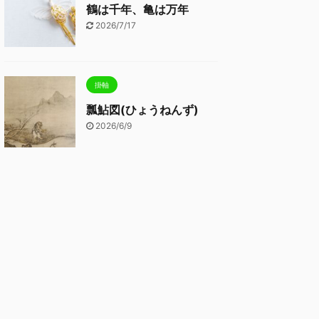
鶴は千年、亀は万年
2026/7/17
掛軸
瓢鮎図(ひょうねんず)
2026/6/9