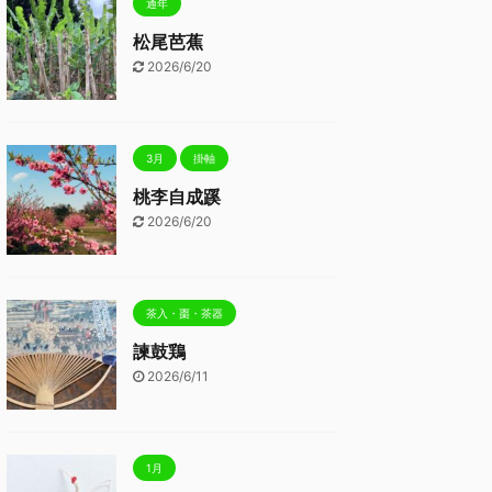
通年
松尾芭蕉
2026/6/20
3月
掛軸
桃李自成蹊
2026/6/20
茶入・棗・茶器
諫鼓鶏
2026/6/11
1月