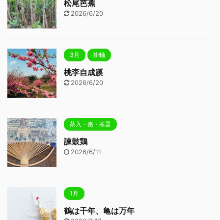
松尾芭蕉
2026/6/20
3月
掛軸
桃李自成蹊
2026/6/20
茶入・棗・茶器
諫鼓鶏
2026/6/11
1月
鶴は千年、亀は万年