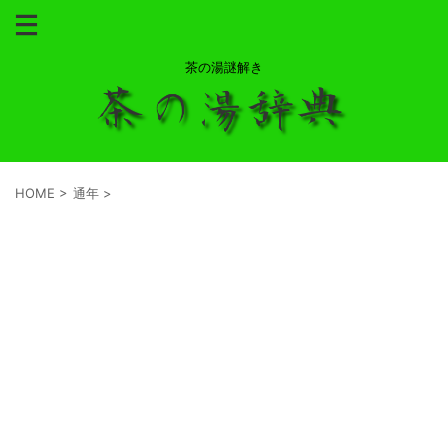
茶の湯謎解き
HOME
>
通年
>