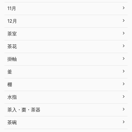
11月
12月
茶室
茶花
掛軸
釜
棚
水指
茶入・棗・茶器
茶碗