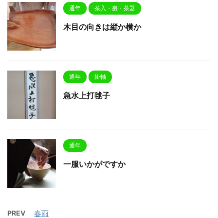
通年
茶入・棗・茶器
木目の向きは縦か横か
通年
掛軸
急水上打毬子
通年
一服いかがですか
PREV
春雨