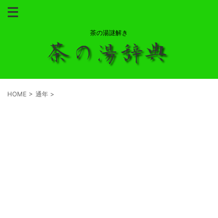
茶の湯謎解き
HOME
>
通年
>