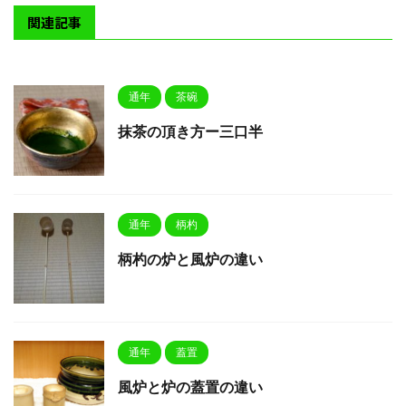
関連記事
通年
茶碗
抹茶の頂き方ー三口半
通年
柄杓
柄杓の炉と風炉の違い
通年
蓋置
風炉と炉の蓋置の違い