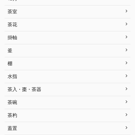
茶室
茶花
掛軸
釜
棚
水指
茶入・棗・茶器
茶碗
茶杓
蓋置