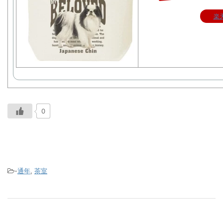
楽
0
-
通年
,
茶室