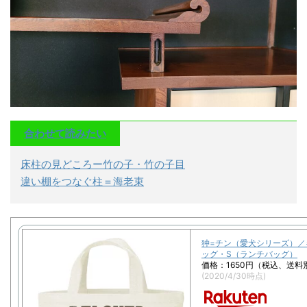
合わせて読みたい
床柱の見どころー竹の子・竹の子目
違い棚をつなぐ柱＝海老束
狆=チン（愛犬シリーズ）／
ッグ・S（ランチバッグ）
価格：1650円（税込、送料別
(2020/4/30時点)