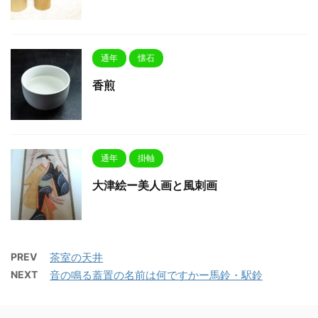
通年
懐石
香煎
通年
掛軸
大津絵ー美人画と風刺画
PREV
茶室の天井
NEXT
音の鳴る蓋置の名前は何ですかー馬鈴・駅鈴