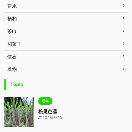
建水
柄杓
茶巾
和菓子
懐石
着物
Topic
通年
松尾芭蕉
2026/6/20