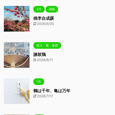
3月
掛軸
桃李自成蹊
2026/6/20
茶入・棗・茶器
諫鼓鶏
2026/6/11
1月
鶴は千年、亀は万年
2026/7/17