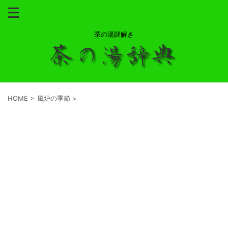
茶の湯謎解き
HOME
>
風炉の季節
>