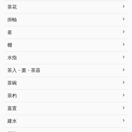
茶花
掛軸
釜
棚
水指
茶入・棗・茶器
茶碗
茶杓
蓋置
建水