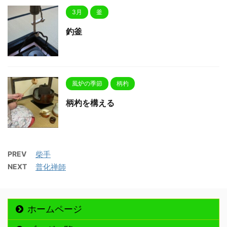
3月
釜
釣釜
風炉の季節
柄杓
柄杓を構える
PREV
柴手
NEXT
普化禅師
ホームページ