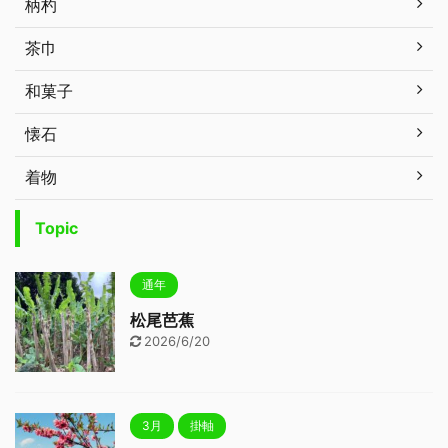
柄杓
茶巾
和菓子
懐石
着物
Topic
通年
松尾芭蕉
2026/6/20
3月
掛軸