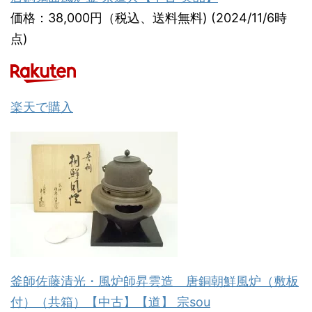
価格：38,000円（税込、送料無料) (2024/11/6時
点)
楽天で購入
釜師佐藤清光・風炉師昇雲造 唐銅朝鮮風炉（敷板
付）（共箱）【中古】【道】 宗sou