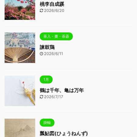
桃李自成蹊
2026/6/20
茶入・棗・茶器
諫鼓鶏
2026/6/11
1月
鶴は千年、亀は万年
2026/7/17
掛軸
瓢鮎図(ひょうねんず)