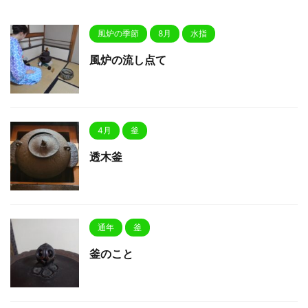
風炉の季節
8月
水指
風炉の流し点て
4月
釜
透木釜
通年
釜
釜のこと