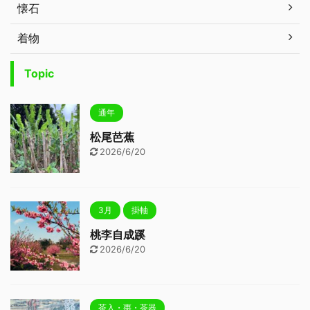
懐石
着物
Topic
通年
松尾芭蕉
2026/6/20
3月
掛軸
桃李自成蹊
2026/6/20
茶入・棗・茶器