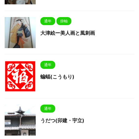
通年
掛軸
大津絵ー美人画と風刺画
通年
蝙蝠(こうもり)
通年
うだつ(卯建・宇立)