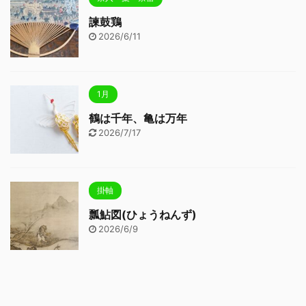
諫鼓鶏
2026/6/11
1月
鶴は千年、亀は万年
2026/7/17
掛軸
瓢鮎図(ひょうねんず)
2026/6/9