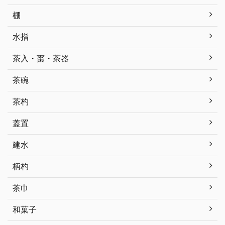
棚
水指
茶入・棗・茶器
茶碗
茶杓
蓋置
建水
柄杓
茶巾
和菓子