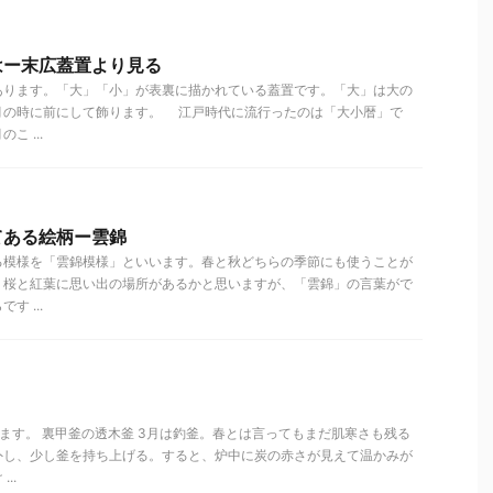
はー末広蓋置より見る
ります。「大」「小」が表裏に描かれている蓋置です。「大」は大の
月の時に前にして飾ります。 江戸時代に流行ったのは「大小暦」で
 ...
てある絵柄ー雲錦
る模様を「雲錦模様」といいます。春と秋どちらの季節にも使うことが
、桜と紅葉に思い出の場所があるかと思いますが、「雲錦」の言葉がで
 ...
ます。 裏甲釜の透木釜 3月は釣釜。春とは言ってもまだ肌寒さも残る
外し、少し釜を持ち上げる。すると、炉中に炭の赤さが見えて温かみが
..