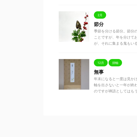
2月
節分
季節を分ける節分。節分
ことですが、年を分けて
が、それに集まる鬼もいると
12月
掛軸
無事
年末になると一度は見か
軸を出さないと一年が終
のですが禅語としてはもう .