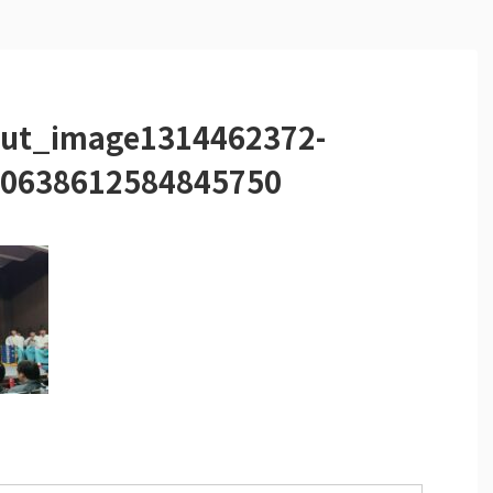
put_image1314462372-
0638612584845750