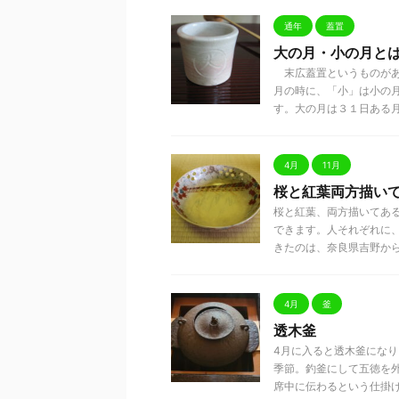
通年
蓋置
大の月・小の月と
末広蓋置というものがあ
月の時に、「小」は小の
す。大の月は３１日ある月のこ
4月
11月
桜と紅葉両方描い
桜と紅葉、両方描いてあ
できます。人それぞれに
きたのは、奈良県吉野からです
4月
釜
透木釜
4月に入ると透木釜になり
季節。釣釜にして五徳を
席中に伝わるという仕掛け .