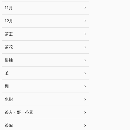
11月
12月
茶室
茶花
掛軸
釜
棚
水指
茶入・棗・茶器
茶碗