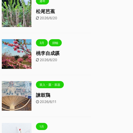
通年
松尾芭蕉
2026/6/20
3月
掛軸
桃李自成蹊
2026/6/20
茶入・棗・茶器
諫鼓鶏
2026/6/11
1月