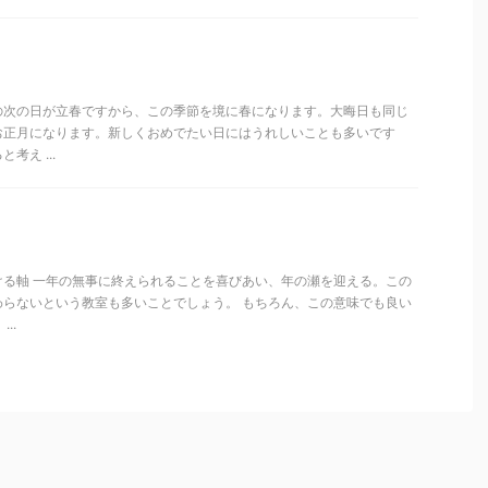
の次の日が立春ですから、この季節を境に春になります。大晦日も同じ
お正月になります。新しくおめでたい日にはうれしいことも多いです
考え ...
ける軸 一年の無事に終えられることを喜びあい、年の瀬を迎える。この
わらないという教室も多いことでしょう。 もちろん、この意味でも良い
..