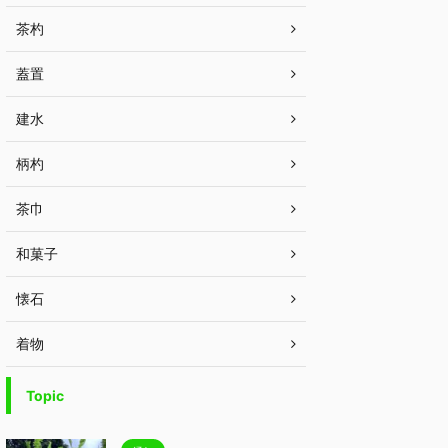
茶杓
蓋置
建水
柄杓
茶巾
和菓子
懐石
着物
Topic