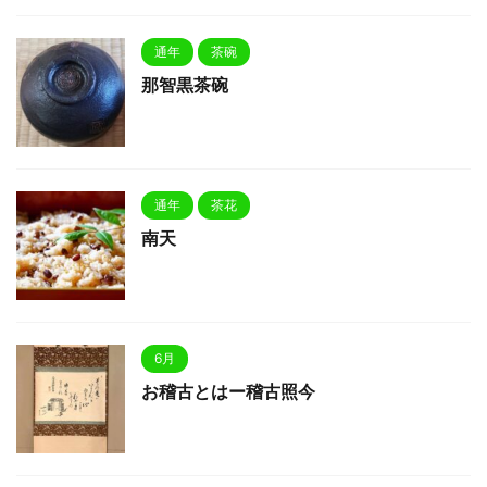
通年
茶碗
那智黒茶碗
通年
茶花
南天
6月
お稽古とはー稽古照今