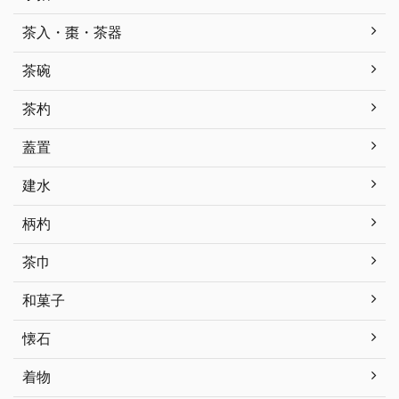
茶入・棗・茶器
茶碗
茶杓
蓋置
建水
柄杓
茶巾
和菓子
懐石
着物