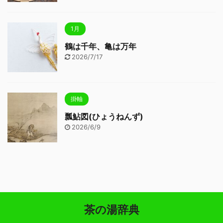
1月
鶴は千年、亀は万年
2026/7/17
掛軸
瓢鮎図(ひょうねんず)
2026/6/9
茶の湯辞典