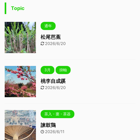
Topic
通年
松尾芭蕉
2026/6/20
3月
掛軸
桃李自成蹊
2026/6/20
茶入・棗・茶器
諫鼓鶏
2026/6/11