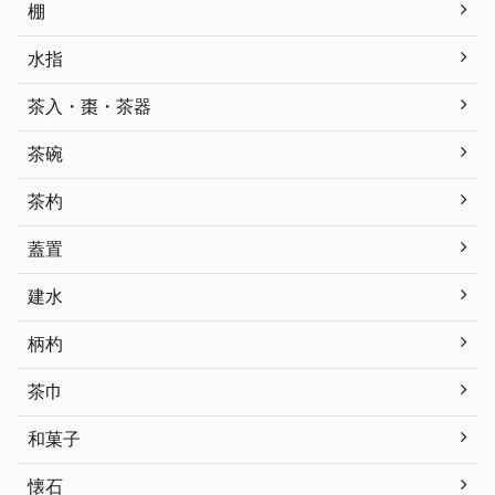
棚
水指
茶入・棗・茶器
茶碗
茶杓
蓋置
建水
柄杓
茶巾
和菓子
懐石