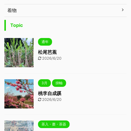
着物
Topic
通年
松尾芭蕉
2026/6/20
3月
掛軸
桃李自成蹊
2026/6/20
茶入・棗・茶器