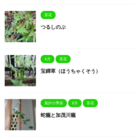
茶花
つるしのぶ
4月
茶花
宝鐸草（ほうちゃくそう）
風炉の季節
6月
茶花
蛇籠と加茂川籠