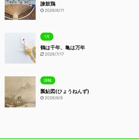
諫鼓鶏
2026/6/11
1月
鶴は千年、亀は万年
2026/7/17
掛軸
瓢鮎図(ひょうねんず)
2026/6/9