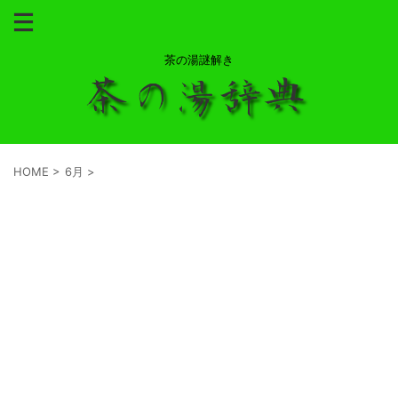
茶の湯謎解き
HOME
>
6月
>