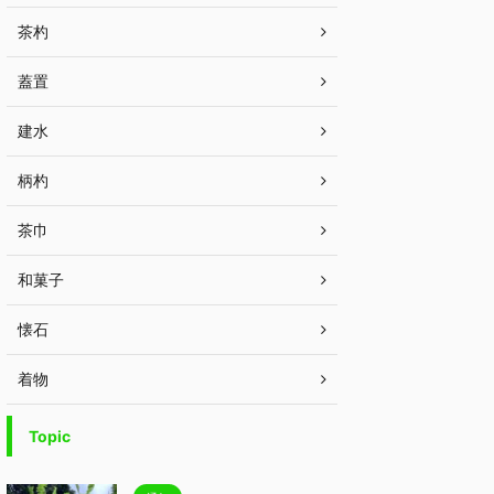
茶杓
蓋置
建水
柄杓
茶巾
和菓子
懐石
着物
Topic