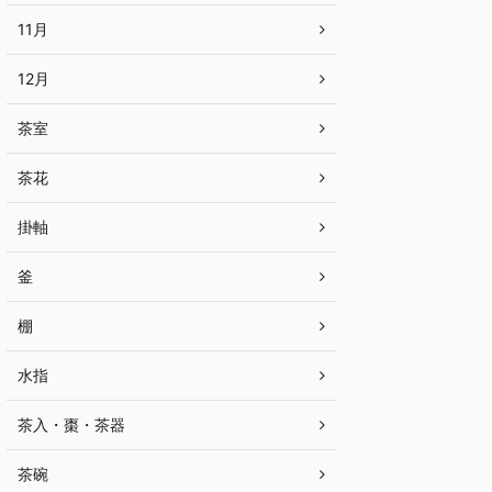
11月
12月
茶室
茶花
掛軸
釜
棚
水指
茶入・棗・茶器
茶碗