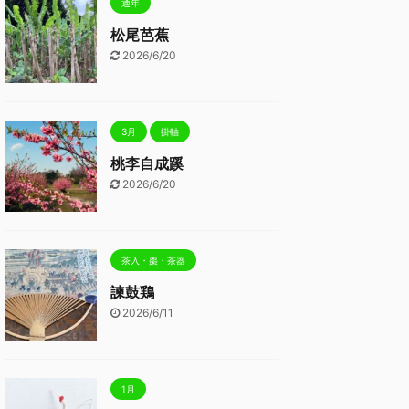
通年
松尾芭蕉
2026/6/20
3月
掛軸
桃李自成蹊
2026/6/20
茶入・棗・茶器
諫鼓鶏
2026/6/11
1月