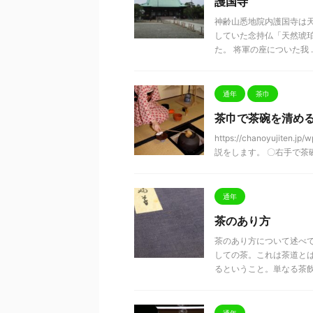
護国寺
神齢山悉地院内護国寺は天
していた念持仏「天然琥
た。 将軍の座についた我 ..
通年
茶巾
茶巾で茶碗を清め
https://chanoyujite
説をします。 〇右手で茶碗
通年
茶のあり方
茶のあり方について述べて
しての茶。これは茶道と
るということ。単なる茶飲 .