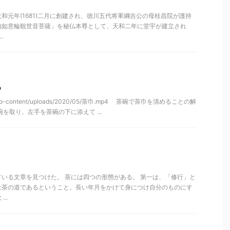
和元年(1681)二月に創建され、徳川五代将軍綱吉公の母桂昌院が護持
珀如意輪観世音菩薩」を秘仏本尊として、天和二年に堂宇が建立され
.
る
n.jp/wp-content/uploads/2020/05/茶巾.mp4 茶碗で茶巾を清めることの解
を取り、左手を茶碗の下に添えて ...
いる文章を見つけた。 茶には四つの形態がある。 第一は、「修行」と
は茶の道であるということ。長い年月をかけて身につけ自分のものにす
..