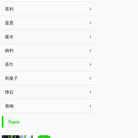
茶杓
蓋置
建水
柄杓
茶巾
和菓子
懐石
着物
Topic