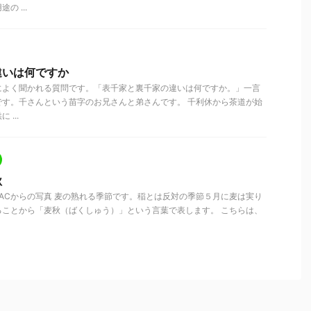
 ...
違いは何ですか
によく聞かれる質問です。「表千家と裏千家の違いは何ですか。」一言
です。千さんという苗字のお兄さんと弟さんです。 千利休から茶道が始
...
秋
写真ACからの写真 麦の熟れる季節です。稲とは反対の季節５月に麦は実り
ることから「麦秋（ばくしゅう）」という言葉で表します。 こちらは、