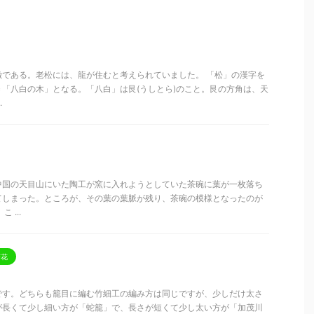
徴である。老松には、龍が住むと考えられていました。 「松」の漢字を
「八白の木」となる。「八白」は艮(うしとら)のこと。艮の方角は、天
.
中国の天目山にいた陶工が窯に入れようとしていた茶碗に葉が一枚落ち
てしまった。ところが、その葉の葉脈が残り、茶碗の模様となったのが
 ...
茶花
です。どちらも籠目に編む竹細工の編み方は同じですが、少しだけ太さ
が長くて少し細い方が「蛇籠」で、長さが短くて少し太い方が「加茂川