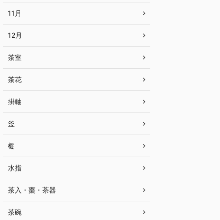
11月
12月
茶室
茶花
掛軸
釜
棚
水指
茶入・棗・茶器
茶碗