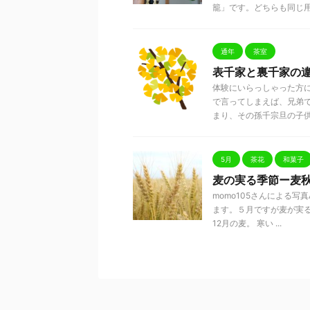
籠」です。どちらも同じ用途の
通年
茶室
表千家と裏千家の
体験にいらっしゃった方
で言ってしまえば、兄弟
まり、その孫千宗旦の子供に 
5月
茶花
和菓子
麦の実る季節ー麦
momo105さんによる
ます。５月ですが麦が実
12月の麦。 寒い ...