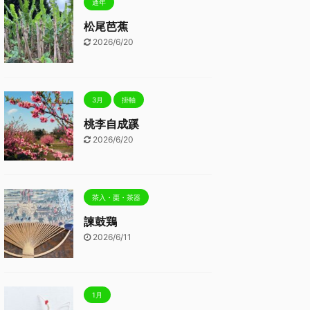
通年
松尾芭蕉
2026/6/20
3月
掛軸
桃李自成蹊
2026/6/20
茶入・棗・茶器
諫鼓鶏
2026/6/11
1月