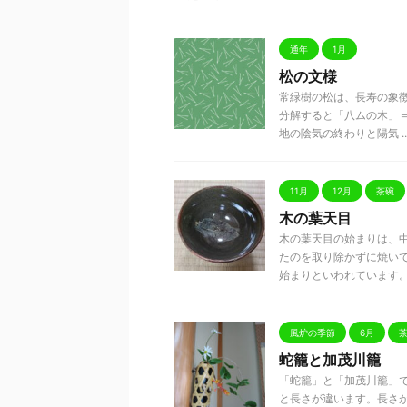
通年
1月
松の文様
常緑樹の松は、長寿の象
分解すると「八ムの木」＝
地の陰気の終わりと陽気 ..
11月
12月
茶碗
木の葉天目
木の葉天目の始まりは、
たのを取り除かずに焼い
始まりといわれています。 こ
風炉の季節
6月
蛇籠と加茂川籠
「蛇籠」と「加茂川籠」
と長さが違います。長さ