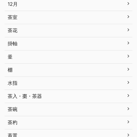
12月
茶室
茶花
掛軸
釜
棚
水指
茶入・棗・茶器
茶碗
茶杓
蓋置