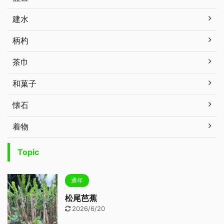
建水
柄杓
茶巾
和菓子
懐石
着物
Topic
通年
松尾芭蕉
2026/6/20