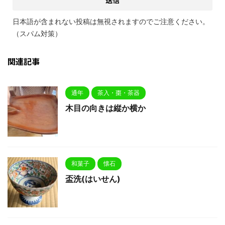
日本語が含まれない投稿は無視されますのでご注意ください。
（スパム対策）
関連記事
通年
茶入・棗・茶器
木目の向きは縦か横か
和菓子
懐石
盃洗(はいせん)