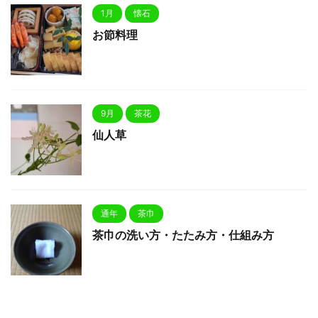
1月
懐石
お節料理
9月
茶花
仙人草
通年
茶巾
茶巾の洗い方・たたみ方・仕組み方