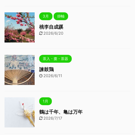
3月
掛軸
桃李自成蹊
2026/6/20
茶入・棗・茶器
諫鼓鶏
2026/6/11
1月
鶴は千年、亀は万年
2026/7/17