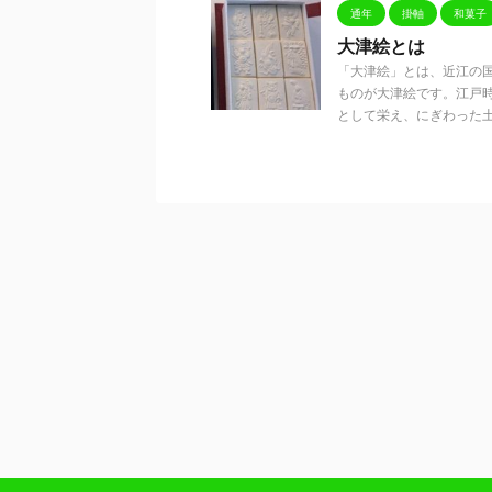
通年
掛軸
和菓子
大津絵とは
「大津絵」とは、近江の
ものが大津絵です。江戸
として栄え、にぎわった土地で