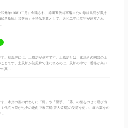
和元年(1681)二月に創建され、徳川五代将軍綱吉公の母桂昌院が護持
珀如意輪観世音菩薩」を秘仏本尊として、天和二年に堂宇が建立され
.
釜
です。初風炉には、土風炉が基本です。土風炉とは、素焼きの陶器の上
のことです。土風炉が初風炉で使われるのは、風炉の中で一番格が高い
 ...
です。水指の蓋の代わりに「梶」や「里芋」「蕗」の葉をのせて運び出
１代玄々斎が七夕の趣向で末広籠(唐人笠籠)の受筒を使い、梶の葉をの
..