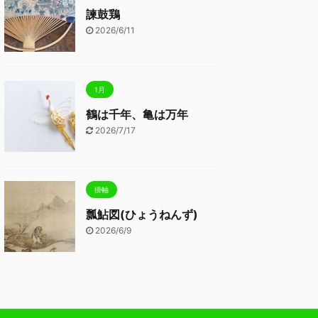
諫鼓鶏
2026/6/11
1月
鶴は千年、亀は万年
2026/7/17
掛軸
瓢鮎図(ひょうねんず)
2026/6/9