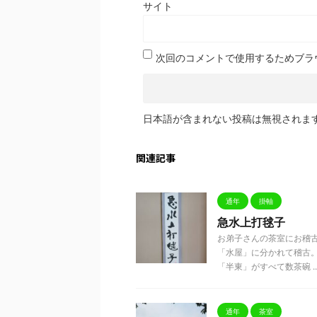
サイト
次回のコメントで使用するためブラ
日本語が含まれない投稿は無視されま
関連記事
通年
掛軸
急水上打毬子
お弟子さんの茶室にお稽
「水屋」に分かれて稽古。
「半東」がすべて数茶碗 ..
通年
茶室