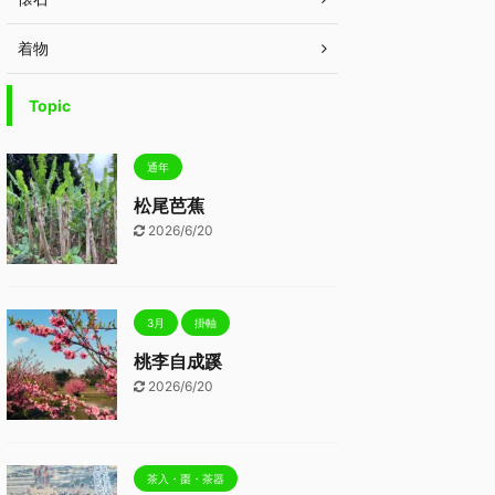
着物
Topic
通年
松尾芭蕉
2026/6/20
3月
掛軸
桃李自成蹊
2026/6/20
茶入・棗・茶器