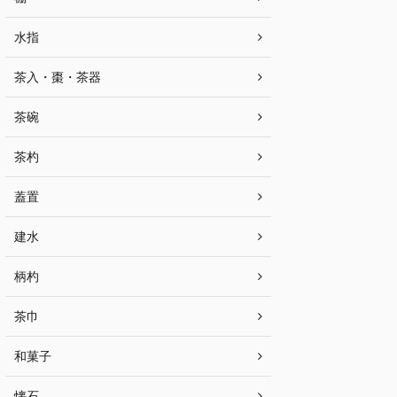
水指
茶入・棗・茶器
茶碗
茶杓
蓋置
建水
柄杓
茶巾
和菓子
懐石