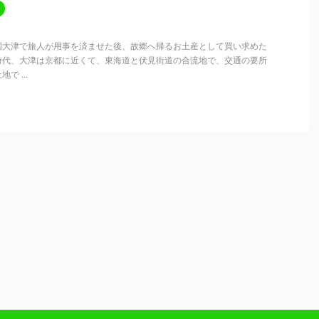
国大津で旅人が用事を済ませた後、故郷へ帰るお土産として買い求めた
時代、大津は京都に近くて、東海道と伏見街道の合流地で、交通の要所
 ...