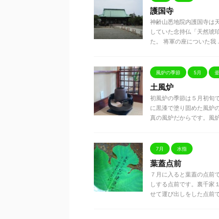
護国寺
神齢山悉地院内護国寺は天
していた念持仏「天然琥
た。 将軍の座についた我 ..
風炉の季節
5月
土風炉
初風炉の季節は５月初旬
に黒漆で塗り固めた風炉
真の風炉だからです。風炉の真
7月
水指
葉蓋点前
７月に入ると葉蓋の点前
しする点前です。裏千家１
せて運び出しをした点前で .