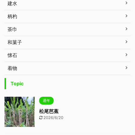
建水
柄杓
茶巾
和菓子
懐石
着物
Topic
通年
松尾芭蕉
2026/6/20