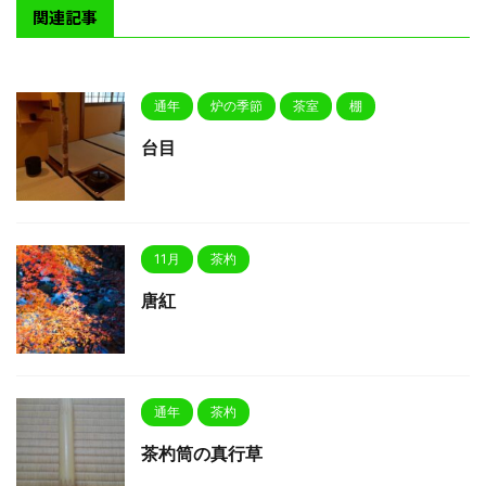
関連記事
通年
炉の季節
茶室
棚
台目
11月
茶杓
唐紅
通年
茶杓
茶杓筒の真行草