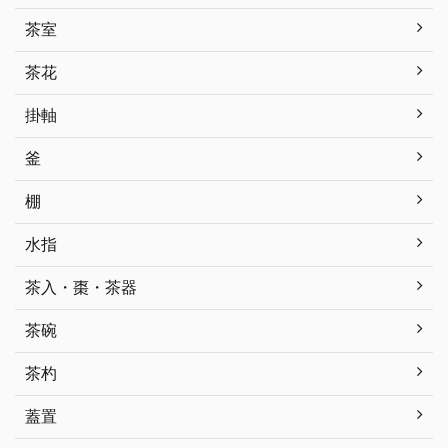
茶室
茶花
掛軸
釜
棚
水指
茶入・棗・茶器
茶碗
茶杓
蓋置