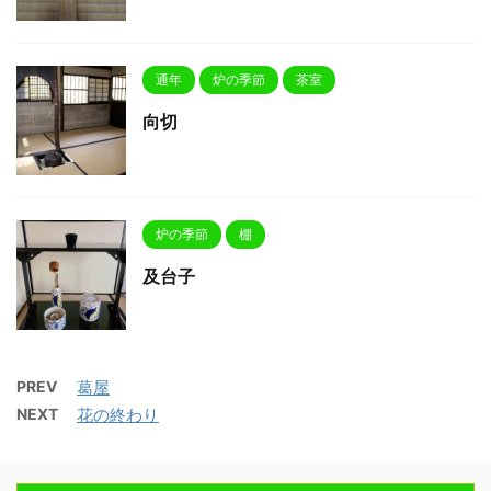
通年
炉の季節
茶室
向切
炉の季節
棚
及台子
PREV
葛屋
NEXT
花の終わり