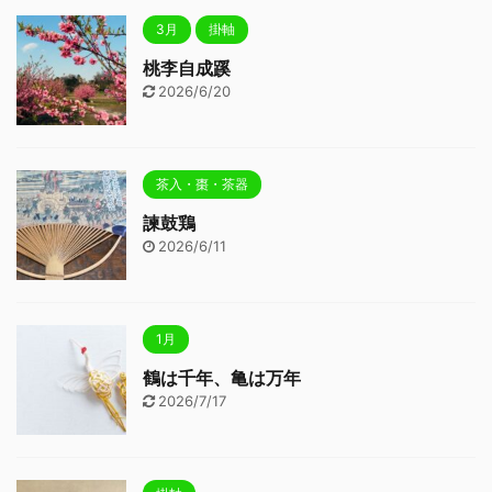
3月
掛軸
桃李自成蹊
2026/6/20
茶入・棗・茶器
諫鼓鶏
2026/6/11
1月
鶴は千年、亀は万年
2026/7/17