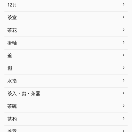
12月
茶室
茶花
掛軸
釜
棚
水指
茶入・棗・茶器
茶碗
茶杓
蓋置