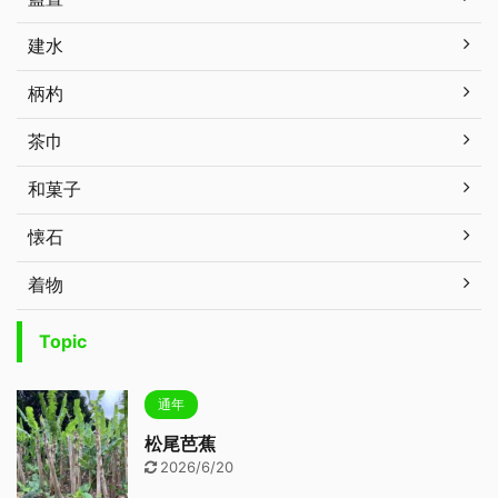
建水
柄杓
茶巾
和菓子
懐石
着物
Topic
通年
松尾芭蕉
2026/6/20