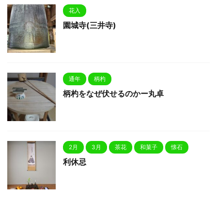
花入
園城寺(三井寺)
通年
柄杓
柄杓をなぜ伏せるのかー丸卓
2月
3月
茶花
和菓子
懐石
利休忌