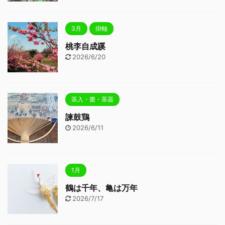
3月
掛軸
桃李自成蹊
2026/6/20
茶入・棗・茶器
諫鼓鶏
2026/6/11
1月
鶴は千年、亀は万年
2026/7/17