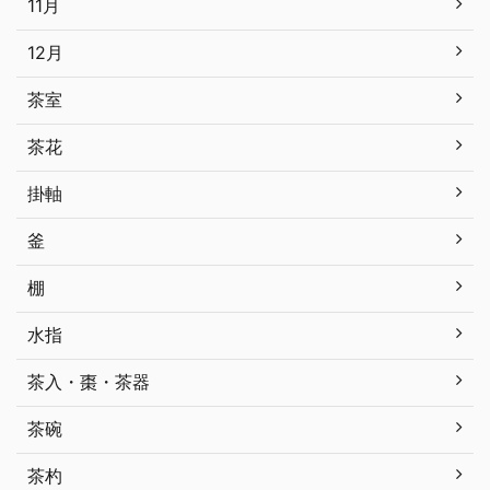
11月
12月
茶室
茶花
掛軸
釜
棚
水指
茶入・棗・茶器
茶碗
茶杓