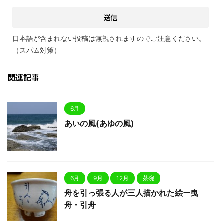
日本語が含まれない投稿は無視されますのでご注意ください。
（スパム対策）
関連記事
6月
あいの風(あゆの風)
6月
9月
12月
茶碗
舟を引っ張る人が三人描かれた絵ー曳
舟・引舟