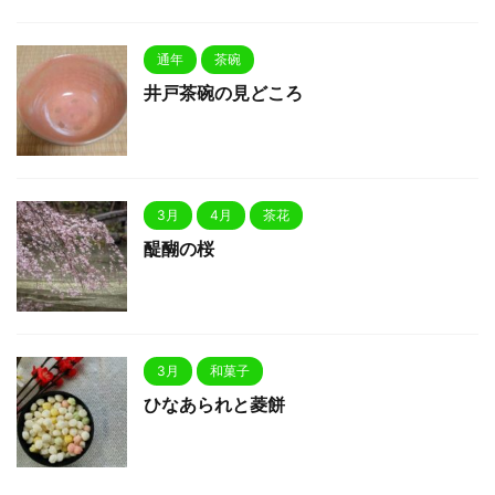
通年
茶碗
井戸茶碗の見どころ
3月
4月
茶花
醍醐の桜
3月
和菓子
ひなあられと菱餅