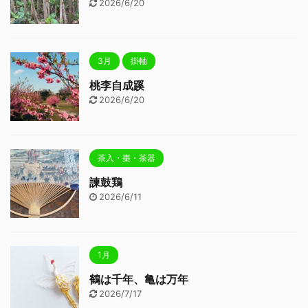
2026/6/20
3月
掛軸
桃李自成蹊
2026/6/20
茶入・棗・茶器
諫鼓鶏
2026/6/11
1月
鶴は千年、亀は万年
2026/7/17