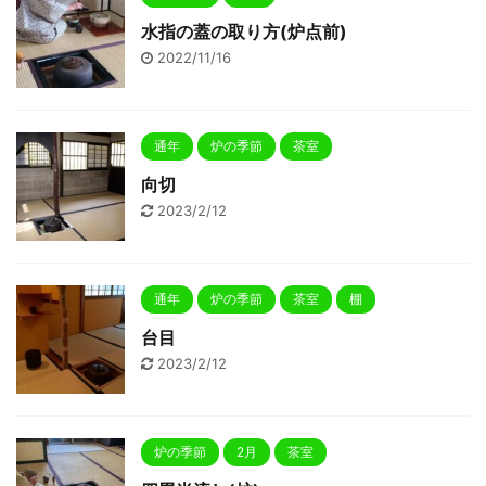
水指の蓋の取り方(炉点前)
2022/11/16
通年
炉の季節
茶室
向切
2023/2/12
通年
炉の季節
茶室
棚
台目
2023/2/12
炉の季節
2月
茶室