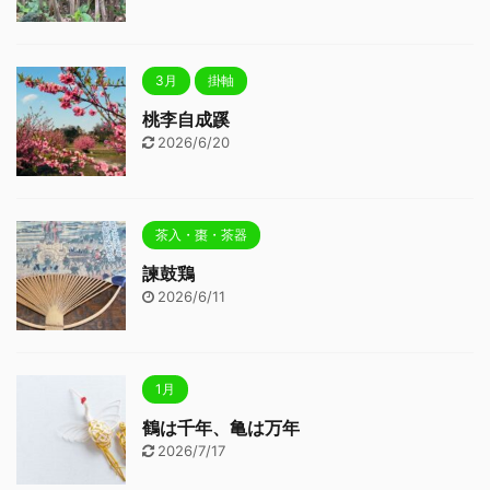
3月
掛軸
桃李自成蹊
2026/6/20
茶入・棗・茶器
諫鼓鶏
2026/6/11
1月
鶴は千年、亀は万年
2026/7/17