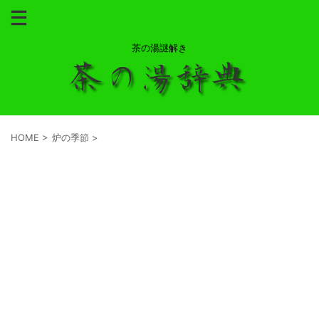
茶の湯謎解き
HOME
>
炉の季節
>