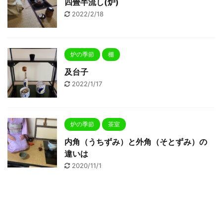
四畳半流し(炉)
2022/2/18
炉の季節
棚
及台子
2022/1/17
炉の季節
茶室
内角（うちずみ）と外角（そとずみ）の
違いは
2020/11/1