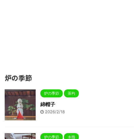
炉の季節
炉の季節
茶杓
綿帽子
2026/2/18
炉の季節
水指