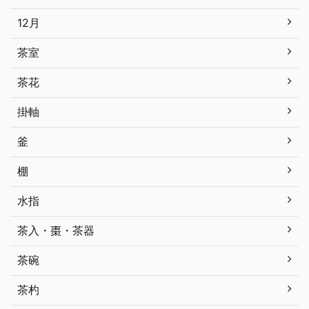
12月
茶室
茶花
掛軸
釜
棚
水指
茶入・棗・茶器
茶碗
茶杓