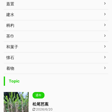
蓋置
建水
柄杓
茶巾
和菓子
懐石
着物
Topic
通年
松尾芭蕉
2026/6/20