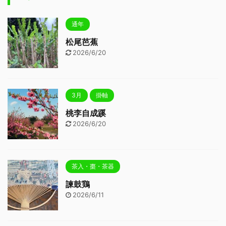
通年
松尾芭蕉
2026/6/20
3月
掛軸
桃李自成蹊
2026/6/20
茶入・棗・茶器
諫鼓鶏
2026/6/11