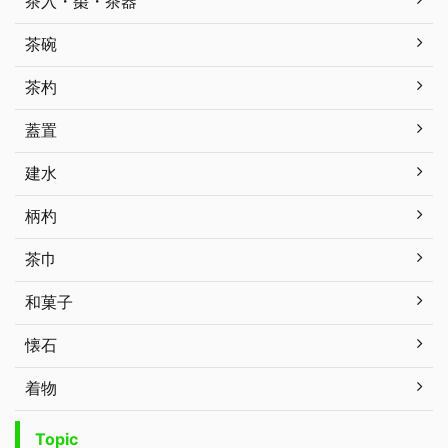
茶入・棗・茶器
茶碗
茶杓
蓋置
建水
柄杓
茶巾
和菓子
懐石
着物
Topic