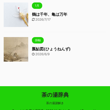
1月
鶴は千年、亀は万年
2026/7/17
掛軸
瓢鮎図(ひょうねんず)
2026/6/9
茶の湯辞典
茶の湯謎解き