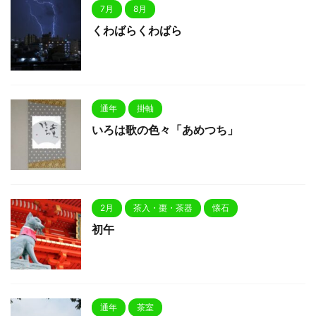
7月
8月
くわばらくわばら
通年
掛軸
いろは歌の色々「あめつち」
2月
茶入・棗・茶器
懐石
初午
通年
茶室