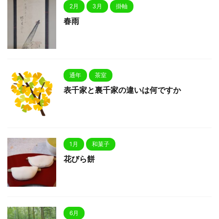
2月
3月
掛軸
春雨
通年
茶室
表千家と裏千家の違いは何ですか
1月
和菓子
花びら餅
6月