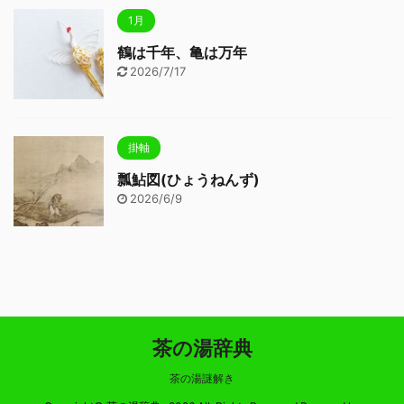
1月
鶴は千年、亀は万年
2026/7/17
掛軸
瓢鮎図(ひょうねんず)
2026/6/9
茶の湯辞典
茶の湯謎解き