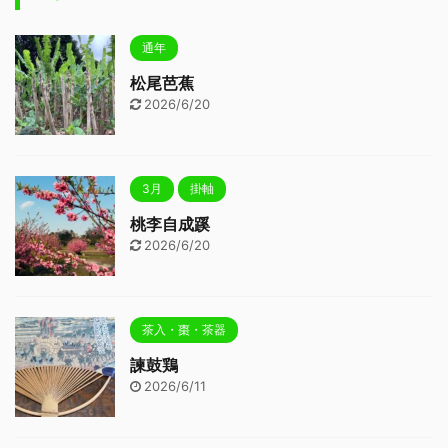
通年
松尾芭蕉
2026/6/20
3月
掛軸
桃李自成蹊
2026/6/20
茶入・棗・茶器
諫鼓鶏
2026/6/11