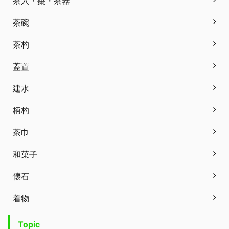
茶入・棗・茶器
茶碗
茶杓
蓋置
建水
柄杓
茶巾
和菓子
懐石
着物
Topic