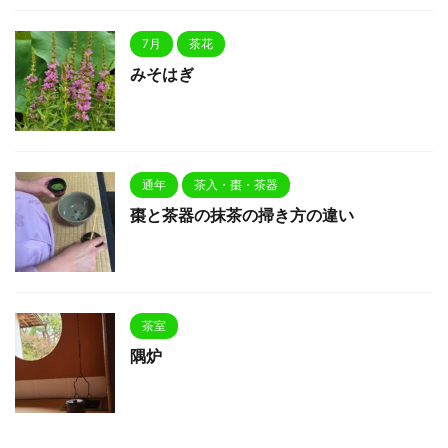
7月
茶花
みそはぎ
通年
茶入・棗・茶器
棗と茶器の抹茶の掃き方の違い
茶室
隅炉