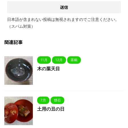
日本語が含まれない投稿は無視されますのでご注意ください。
（スパム対策）
関連記事
11月
12月
茶碗
木の葉天目
7月
懐石
土用の丑の日