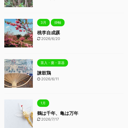
3月
掛軸
桃李自成蹊
2026/6/20
茶入・棗・茶器
諫鼓鶏
2026/6/11
1月
鶴は千年、亀は万年
2026/7/17