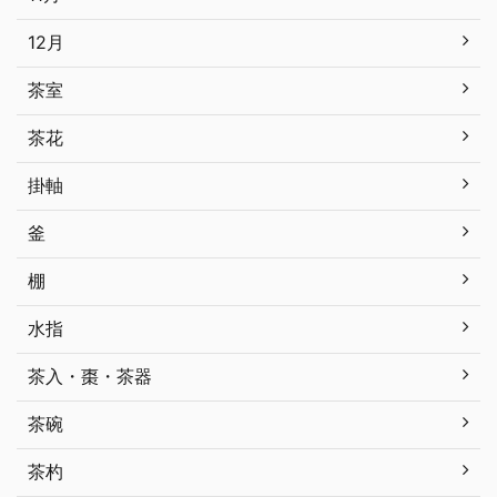
12月
茶室
茶花
掛軸
釜
棚
水指
茶入・棗・茶器
茶碗
茶杓