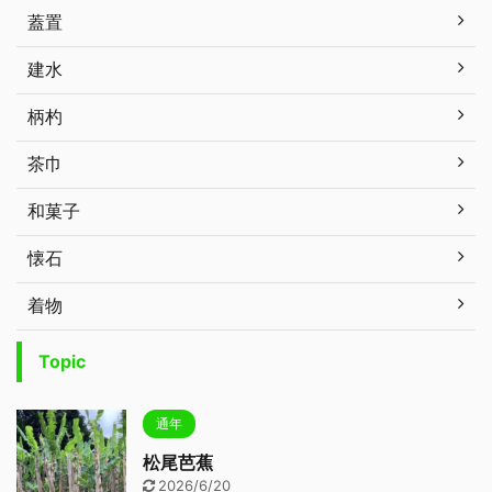
蓋置
建水
柄杓
茶巾
和菓子
懐石
着物
Topic
通年
松尾芭蕉
2026/6/20