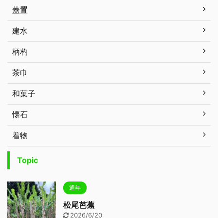
蓋置
建水
柄杓
茶巾
和菓子
懐石
着物
Topic
通年
松尾芭蕉
2026/6/20