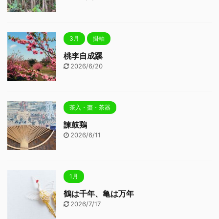
3月
掛軸
桃李自成蹊
2026/6/20
茶入・棗・茶器
諫鼓鶏
2026/6/11
1月
鶴は千年、亀は万年
2026/7/17