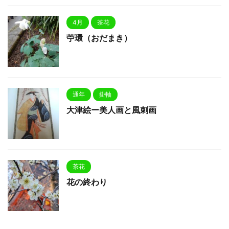
4月
茶花
苧環（おだまき）
通年
掛軸
大津絵ー美人画と風刺画
茶花
花の終わり