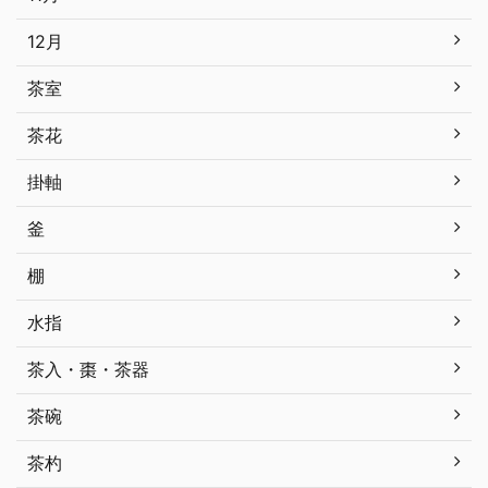
12月
茶室
茶花
掛軸
釜
棚
水指
茶入・棗・茶器
茶碗
茶杓