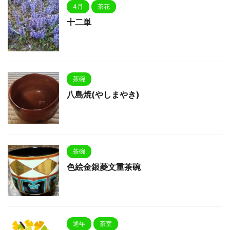
4月
茶花
十二単
茶碗
八島焼(やしまやき)
茶碗
色絵金銀菱文重茶碗
通年
茶室