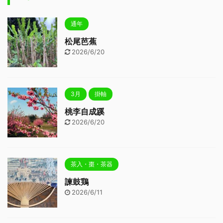
通年
松尾芭蕉
2026/6/20
3月
掛軸
桃李自成蹊
2026/6/20
茶入・棗・茶器
諫鼓鶏
2026/6/11