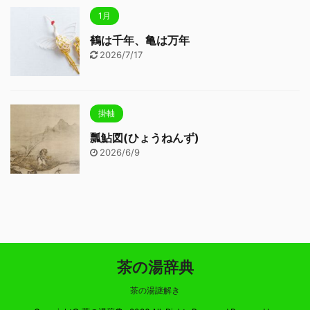
1月
鶴は千年、亀は万年
2026/7/17
掛軸
瓢鮎図(ひょうねんず)
2026/6/9
茶の湯辞典
茶の湯謎解き