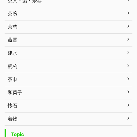
茶入・棗・茶器
茶碗
茶杓
蓋置
建水
柄杓
茶巾
和菓子
懐石
着物
Topic