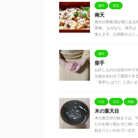
通年
茶花
南天
南天の茶碗 我が家にあ
茶碗。 なぜなら、南天は
使えます。お赤飯の上に ..
通年
柴手
お許しものの点前の中で
を組み合わせて露切りす
「柴手(しばて)」と言います。
11月
12月
茶碗
木の葉天目
木の葉天目の始まりは、
たのを取り除かずに焼い
始まりといわれています。 こ