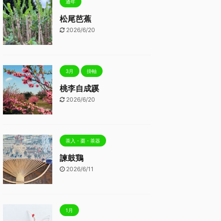
通年
松尾芭蕉
2026/6/20
3月
掛軸
桃李自成蹊
2026/6/20
茶入・棗・茶器
諫鼓鶏
2026/6/11
1月