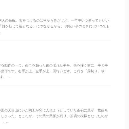
る南天の茶碗。実をつけるのは秋から冬だけど、一年中いつ使ってもいい
「難を転じて福となる」につながるから。 お祝い事のときにはいつでも
.
する動作の一つ。茶巾を触った後の濡れた手を、茶を掃く前に、手と手
る動作です。右手が上、左手が上二回行います。これを「露切り」や
 ...
中国の天目山にいた陶工が窯に入れようとしていた茶碗に葉が一枚落ち
てしまった。ところが、その葉の葉脈が残り、茶碗の模様となったのが
 ...