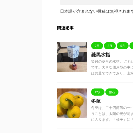
日本語が含まれない投稿は無視されま
関連記事
2月
3月
5月
菱馬水指
染付の菱形の水指。 こ
です。大きな団扇型の中
は共蓋でできており、山水図 
12月
懐石
冬至
冬至は、二十四節気の一
うことは、太陽の光が弱
に入ります。「柚子」に「湯治