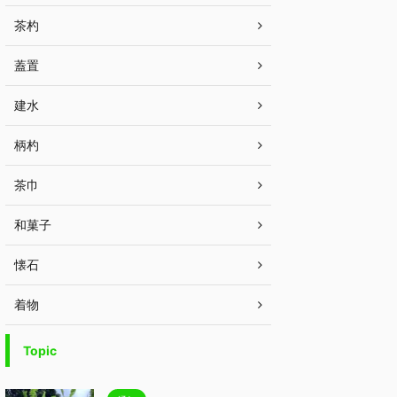
茶杓
蓋置
建水
柄杓
茶巾
和菓子
懐石
着物
Topic