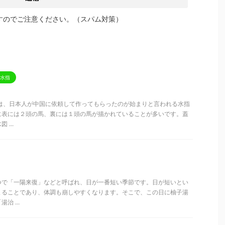
すのでご注意ください。（スパム対策）
水指
れは、日本人が中国に依頼して作ってもらったのが始まりと言われる水指
に表には２頭の馬、裏には１頭の馬が描かれていることが多いです。蓋
...
つで「一陽来復」などと呼ばれ、日が一番短い季節です。日が短いとい
まることであり、体調も崩しやすくなります。そこで、この日に柚子湯
 ...