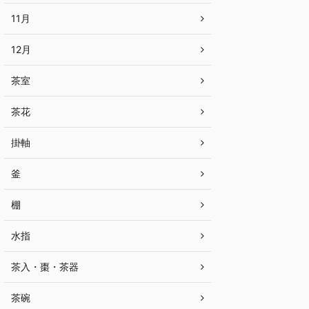
11月
12月
茶室
茶花
掛軸
釜
棚
水指
茶入・棗・茶器
茶碗