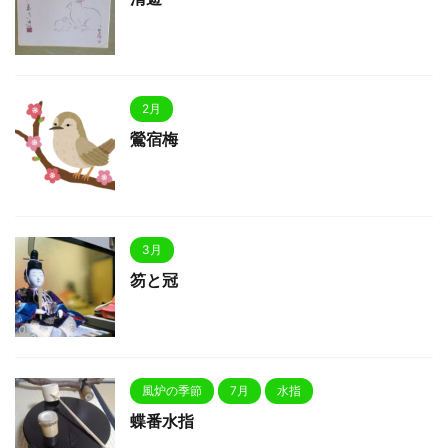
2月
鶯宿梅
3月
笏と冠
風炉の季節
7月
水指
蝶番水指