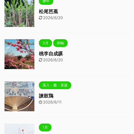
通年
松尾芭蕉
2026/6/20
3月
掛軸
桃李自成蹊
2026/6/20
茶入・棗・茶器
諫鼓鶏
2026/6/11
1月