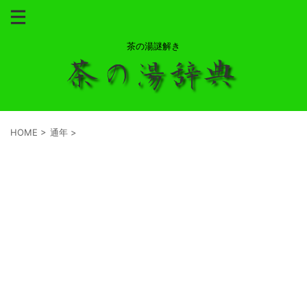
茶の湯謎解き
HOME
>
通年
>