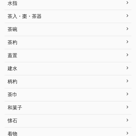
水指
茶入・棗・茶器
茶碗
茶杓
蓋置
建水
柄杓
茶巾
和菓子
懐石
着物