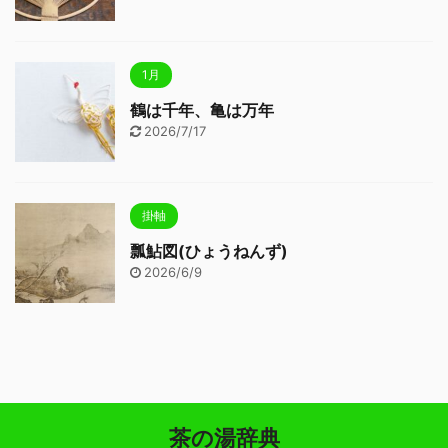
1月
鶴は千年、亀は万年
2026/7/17
掛軸
瓢鮎図(ひょうねんず)
2026/6/9
茶の湯辞典