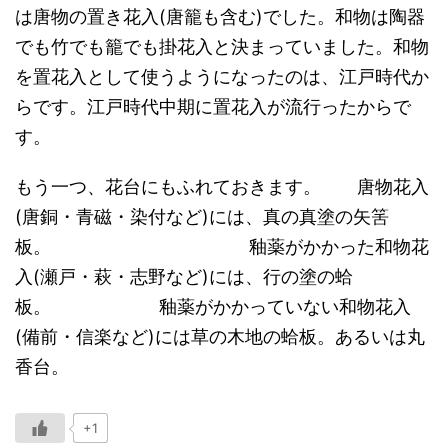
は唐物の置き花入(唐籠も含む)でした。和物は陶器
でも竹でも籠でも掛花入と決まっていました。和物
を置花入として使うようになったのは、江戸時代か
らです。江戸時代中期に置花入が流行ったからで
す。
もう一つ、花台にもふれておきます。 唐物花入
(唐銅・青磁・染付など)には、真の真塗の矢筈
板。 釉薬がかかった和物花
入(瀬戸・萩・志野など)には、行の塗の蛤
板。 釉薬がかかっていない和物花入
(備前・信楽など)には草の木地の蛤板。あるいは丸
香台。
+1