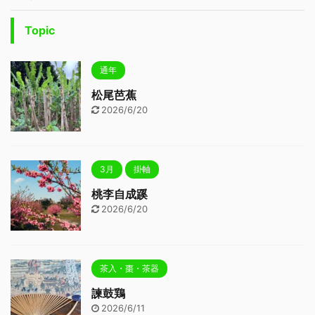
Topic
通年
松尾芭蕉
2026/6/20
3月
掛軸
桃李自成蹊
2026/6/20
茶入・棗・茶器
諫鼓鶏
2026/6/11