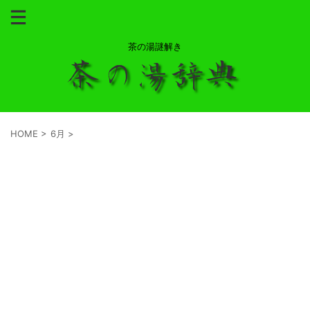
茶の湯謎解き
HOME
>
6月
>