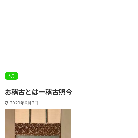
6月
お稽古とはー稽古照今
2020年6月2日