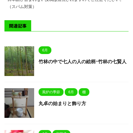
（スパム対策）
関連記事
6月
竹林の中で七人の人の絵柄ｰ竹林の七賢人
風炉の季節
6月
棚
丸卓の始まりと飾り方