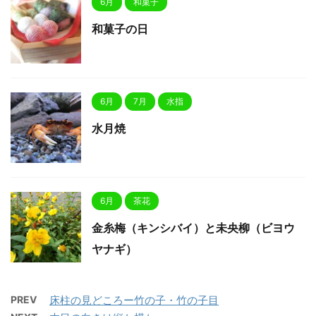
6月
和菓子
和菓子の日
6月
7月
水指
水月焼
6月
茶花
金糸梅（キンシバイ）と未央柳（ビヨウ
ヤナギ）
PREV
床柱の見どころー竹の子・竹の子目