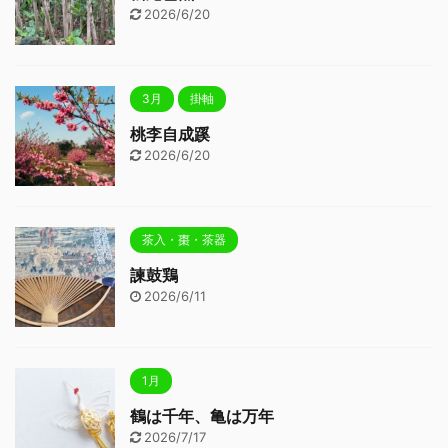
2026/6/20
3月
掛軸
桃李自成蹊
2026/6/20
茶入・棗・茶器
諫鼓鶏
2026/6/11
1月
鶴は千年、亀は万年
2026/7/17