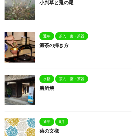
小判草と兎の尾
通年
茶入・棗・茶器
濃茶の掃き方
水指
茶入・棗・茶器
膳所焼
通年
9月
菊の文様