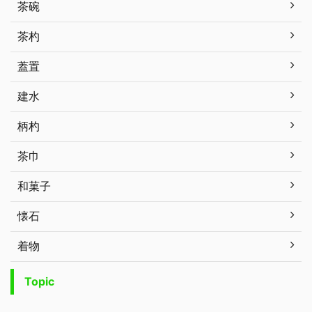
茶碗
茶杓
蓋置
建水
柄杓
茶巾
和菓子
懐石
着物
Topic