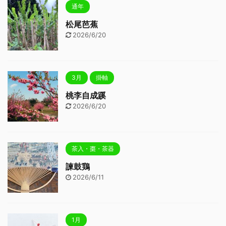
通年
松尾芭蕉
2026/6/20
3月
掛軸
桃李自成蹊
2026/6/20
茶入・棗・茶器
諫鼓鶏
2026/6/11
1月