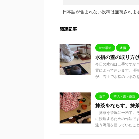
日本語が含まれない投稿は無視されま
関連記事
炉の季節
水指
水指の蓋の取り方(
今日の水指は二手ですか
置によって違います。 
が、右手で水指のつまみを取 
通年
茶入・棗・茶器
抹茶をならす。抹
抹茶を茶碗に一杓半。そ
に浸透するための作法で
違う流儀を習っていたことが 