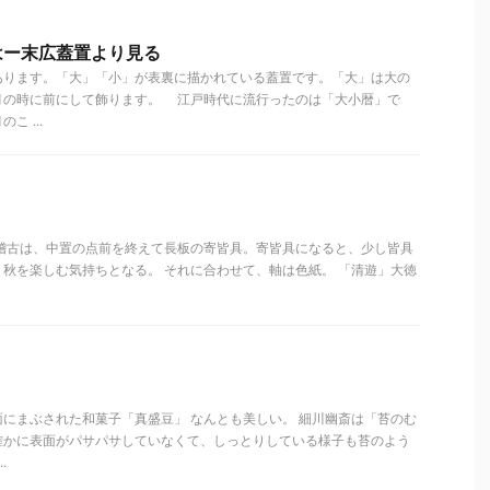
はー末広蓋置より見る
ります。「大」「小」が表裏に描かれている蓋置です。「大」は大の
月の時に前にして飾ります。 江戸時代に流行ったのは「大小暦」で
 ...
お稽古は、中置の点前を終えて長板の寄皆具。寄皆具になると、少し皆具
秋を楽しむ気持ちとなる。 それに合わせて、軸は色紙。 「清遊」大徳
にまぶされた和菓子「真盛豆」 なんとも美しい。 細川幽斎は「苔のむ
確かに表面がパサパサしていなくて、しっとりしている様子も苔のよう
.