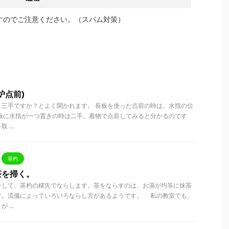
すのでご注意ください。（スパム対策）
炉点前)
？三手ですか？とよく聞かれます。 長板を使った点前の時は、水指の位
長板に水指が一つ置きの時は二手。着物で点前してみると分かるのです
...
茶杓
茶を掃く。
して、茶杓の櫂先でならします。茶をならすのは、お湯が均等に抹茶
す。流儀によっていろいろならし方があるようです。 私の教室でも、
...