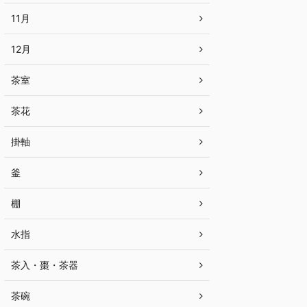
11月
12月
茶室
茶花
掛軸
釜
棚
水指
茶入・棗・茶器
茶碗