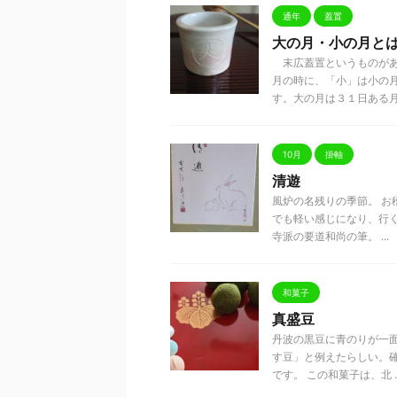
通年
蓋置
大の月・小の月と
末広蓋置というものがあ
月の時に、「小」は小の
す。大の月は３１日ある月のこ
10月
掛軸
清遊
風炉の名残りの季節。 
でも軽い感じになり、行く
寺派の要道和尚の筆。 ...
和菓子
真盛豆
丹波の黒豆に青のりが一面
す豆」と例えたらしい。
です。 この和菓子は、北 ..