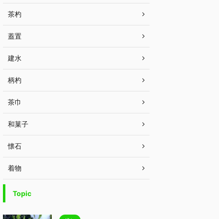
茶杓
蓋置
建水
柄杓
茶巾
和菓子
懐石
着物
Topic