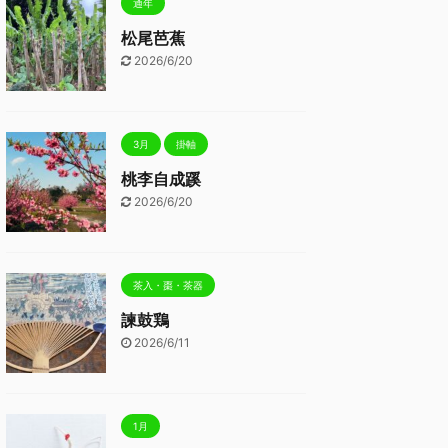
通年
松尾芭蕉
2026/6/20
3月
掛軸
桃李自成蹊
2026/6/20
茶入・棗・茶器
諫鼓鶏
2026/6/11
1月