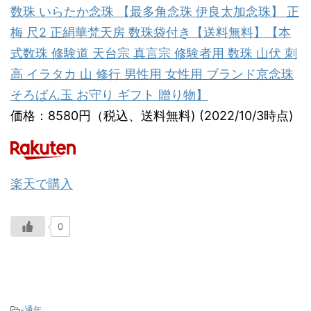
数珠 いらたか念珠 【最多角念珠 伊良太加念珠】 正
梅 尺2 正絹華梵天房 数珠袋付き【送料無料】【本
式数珠 修験道 天台宗 真言宗 修験者用 数珠 山伏 刺
高 イラタカ 山 修行 男性用 女性用 ブランド京念珠
そろばん玉 お守り ギフト 贈り物】
価格：8580円（税込、送料無料) (2022/10/3時点)
楽天で購入
0
-
通年