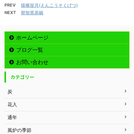
PREV
猿猴捉月(えんこうそくげつ)
NEXT
那智黒茶碗
ホームページ
ブログ一覧
お問い合わせ
カテゴリー
炭
花入
通年
風炉の季節