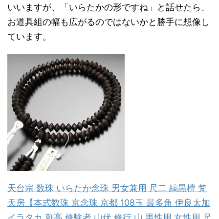
いいますが、「いらたかの形ですね」と話せたら、
お道具組の幅も広がるのではないかと勝手に想像し
ています。
天台宗 数珠 いらたか念珠 男女兼用 尺二 縞黒檀 梵
天房【本式数珠 京念珠 京都 108玉 最多角 伊良太加
イラタカ 刺高 修験者 山伏 修行 山 男性用 女性用 尺