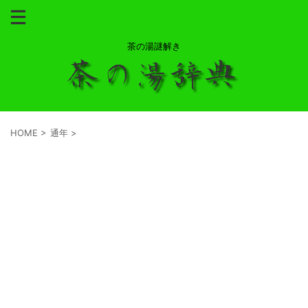
茶の湯謎解き
HOME
>
通年
>