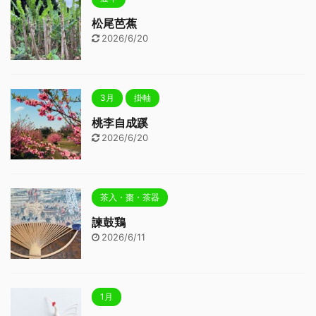
松尾芭蕉
2026/6/20
3月
掛軸
桃李自成蹊
2026/6/20
茶入・棗・茶器
諫鼓鶏
2026/6/11
1月