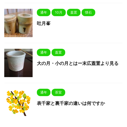
通年
10月
蓋置
懐石
吐月峯
通年
蓋置
大の月・小の月とはー末広蓋置より見る
通年
茶室
表千家と裏千家の違いは何ですか