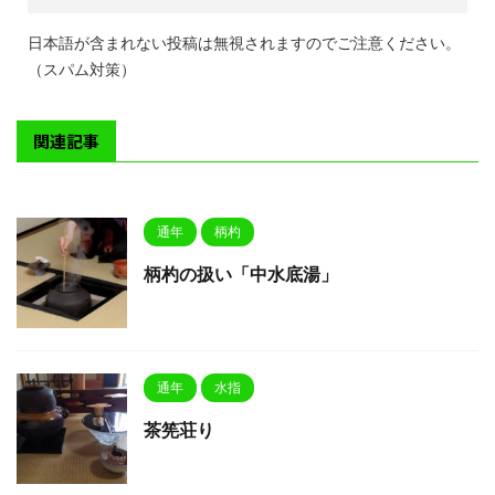
日本語が含まれない投稿は無視されますのでご注意ください。
（スパム対策）
関連記事
通年
柄杓
柄杓の扱い「中水底湯」
通年
水指
茶筅荘り