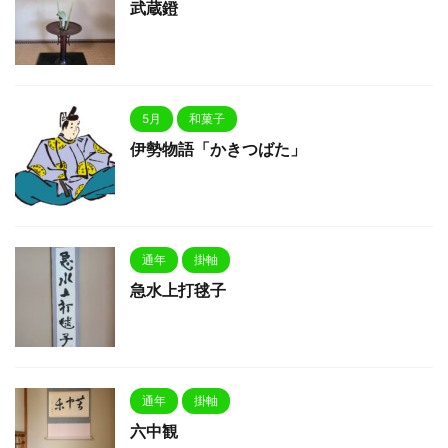
武蔵鐙
5月
和菓子
伊勢物語「かきつばた」
通年
掛軸
急水上打毬子
通年
掛軸
六中観