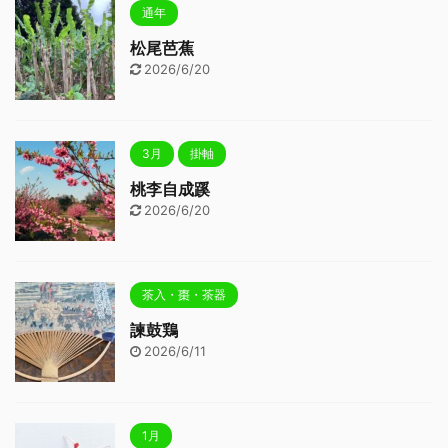
通年
松尾芭蕉
2026/6/20
3月
掛軸
桃李自成蹊
2026/6/20
茶入・棗・茶器
諫鼓鶏
2026/6/11
1月