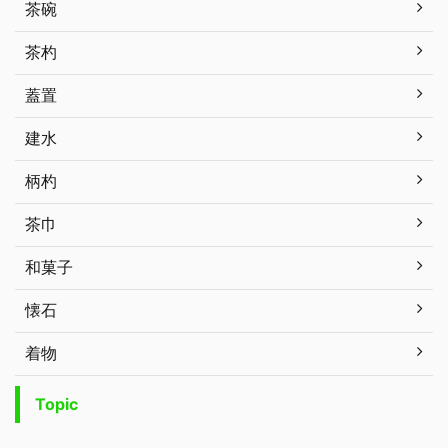
茶碗
茶杓
蓋置
建水
柄杓
茶巾
和菓子
懐石
着物
Topic