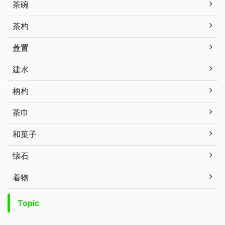
茶碗
茶杓
蓋置
建水
柄杓
茶巾
和菓子
懐石
着物
Topic