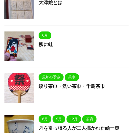
大津絵とは
6月
柳に蛙
風炉の季節
茶巾
絞り茶巾・洗い茶巾・千鳥茶巾
6月
9月
12月
茶碗
舟を引っ張る人が三人描かれた絵ー曳