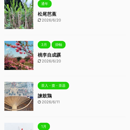
通年
松尾芭蕉
2026/6/20
3月
掛軸
桃李自成蹊
2026/6/20
茶入・棗・茶器
諫鼓鶏
2026/6/11
1月