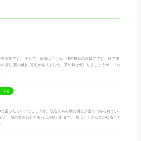
を登る鯉です。 そして、茶器はこちら。橘の螺鈿の金輪寺です。何で橘
のぼり(甍の波)に答えがありました。茶杓銘は何にしましょうか。「た
.
棗・茶器
称と言ったらいいでしょうか。現在でも柑橘の感じが当てはめられてい
なると、橘の実の部分と葉っぱが描かれます。 橘はたくさん実がなること
.