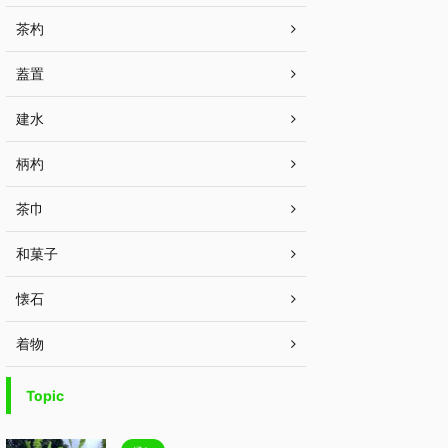
茶杓
蓋置
建水
柄杓
茶巾
和菓子
懐石
着物
Topic