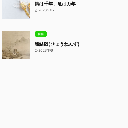
鶴は千年、亀は万年
2026/7/17
掛軸
瓢鮎図(ひょうねんず)
2026/6/9