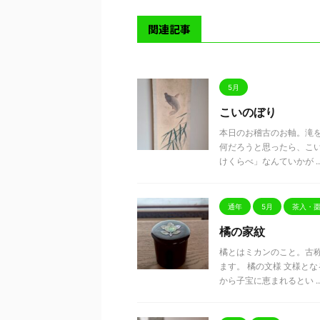
関連記事
5月
こいのぼり
本日のお稽古のお軸。滝
何だろうと思ったら、こい
けくらべ」なんていかが ..
通年
5月
茶入・
橘の家紋
橘とはミカンのこと。古
ます。 橘の文様 文様と
から子宝に恵まれるとい ..