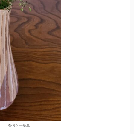
螢袋と千鳥草