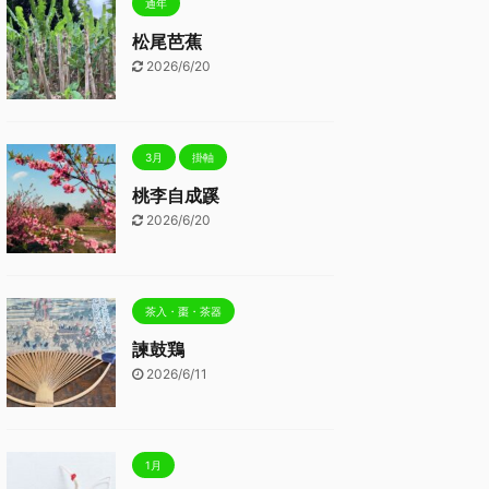
通年
松尾芭蕉
2026/6/20
3月
掛軸
桃李自成蹊
2026/6/20
茶入・棗・茶器
諫鼓鶏
2026/6/11
1月