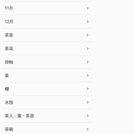
11月
12月
茶室
茶花
掛軸
釜
棚
水指
茶入・棗・茶器
茶碗