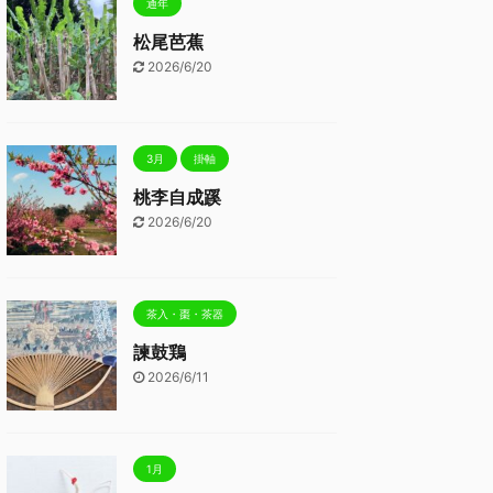
通年
松尾芭蕉
2026/6/20
3月
掛軸
桃李自成蹊
2026/6/20
茶入・棗・茶器
諫鼓鶏
2026/6/11
1月