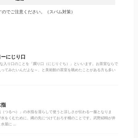
すのでご注意ください。（スパム対策）
口ーにじり口
小さな入り口のことを「躙り口（にじりぐち）」といいます。お茶室ならで
入ってみたいんだよな～、と美術館の茶室を眺めたことがある方も多い
水指
瓶（つるべ）」の水指を濡らして使うと涼しさが伝わる一服となりま
戸水をくむために、縄の先につけておろす桶のことです。武野紹鴎が井
屋に ...