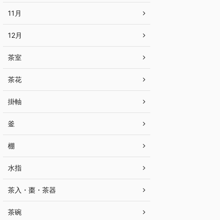
11月
12月
茶室
茶花
掛軸
釜
棚
水指
茶入・棗・茶器
茶碗