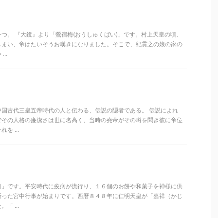
つ。 『大鏡』より「鶯宿梅(おうしゅくばい)」です。村上天皇の頃、
しまい、帝はたいそうお嘆きになりました。そこで、紀貫之の娘の家の
..
中国古代三皇五帝時代の人と伝わる、伝説の隠者である。 伝説によれ
でその人格の廉潔さは世に名高く、当時の堯帝がその噂を聞き彼に帝位
 ...
日」です。平安時代に疫病が流行り、１６個のお餅や和菓子を神様に供
祈った宮中行事が始まりです。西暦８４８年に仁明天皇が「嘉祥（かじ
 ...