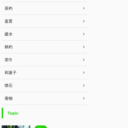
茶杓
蓋置
建水
柄杓
茶巾
和菓子
懐石
着物
Topic