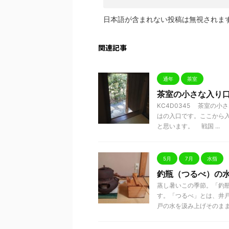
日本語が含まれない投稿は無視されま
関連記事
通年
茶室
茶室の小さな入り
KC4D0345 茶室の
はの入口です。ここから
と思います。 戦国 ...
5月
7月
水指
釣瓶（つるべ）の
蒸し暑いこの季節。「釣
す。「つるべ」とは、井
戸の水を汲み上げそのまま水