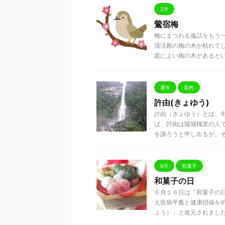
2月
鶯宿梅
梅にまつわる逸話をもう一
清涼殿の梅の木が枯れて
庭によい梅の木があるとい .
通年
茶杓
許由(きょゆう)
許由（きょゆう）とは、
ば、許由は陽城槐里の人
を譲ろうと申し出るが、それを
6月
和菓子
和菓子の日
６月１６日は「和菓子の
え疫病平癒と健康招福を
ょう）」と改元されました。「