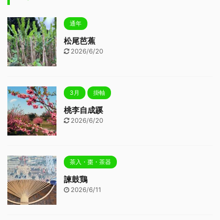
通年
松尾芭蕉
2026/6/20
3月
掛軸
桃李自成蹊
2026/6/20
茶入・棗・茶器
諫鼓鶏
2026/6/11