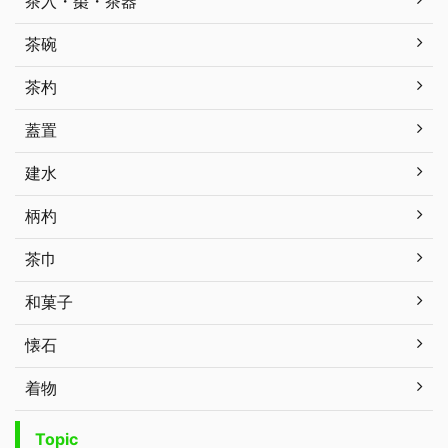
茶入・棗・茶器
茶碗
茶杓
蓋置
建水
柄杓
茶巾
和菓子
懐石
着物
Topic