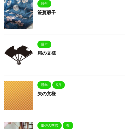
通年
笹蔓緞子
通年
扇の文様
通年
5月
矢の文様
風炉の季節
釜