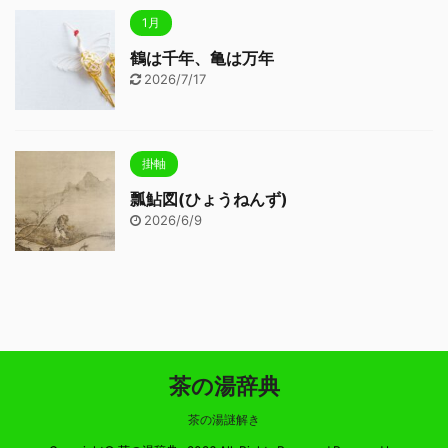
1月
鶴は千年、亀は万年
2026/7/17
掛軸
瓢鮎図(ひょうねんず)
2026/6/9
茶の湯辞典
茶の湯謎解き