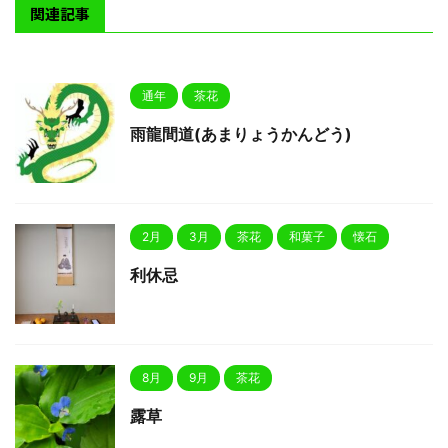
関連記事
通年
茶花
雨龍間道(あまりょうかんどう)
2月
3月
茶花
和菓子
懐石
利休忌
8月
9月
茶花
露草