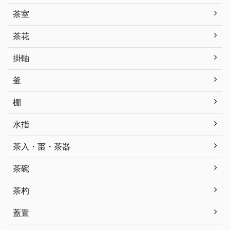
茶室
茶花
掛軸
釜
棚
水指
茶入・棗・茶器
茶碗
茶杓
蓋置