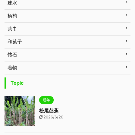
建水
柄杓
茶巾
和菓子
懐石
着物
Topic
通年
松尾芭蕉
2026/6/20