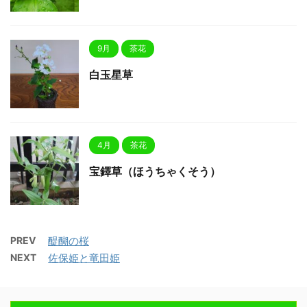
9月
茶花
白玉星草
4月
茶花
宝鐸草（ほうちゃくそう）
PREV
醍醐の桜
NEXT
佐保姫と竜田姫