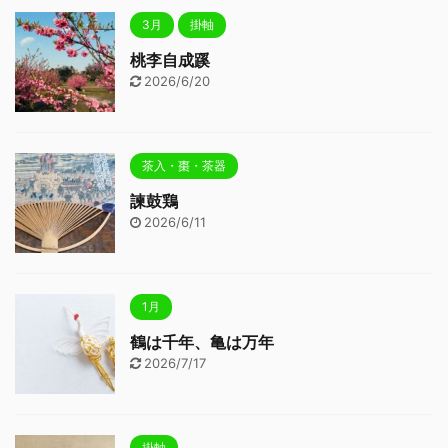
3月
掛軸
桃李自成蹊
2026/6/20
茶入・棗・茶器
諫鼓鶏
2026/6/11
1月
鶴は千年、亀は万年
2026/7/17
掛軸