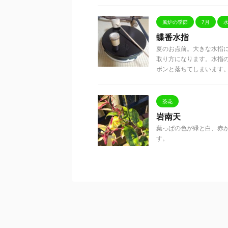
風炉の季節
7月
蝶番水指
夏のお点前。大きな水指
取り方になります。水指
ボンと落ちてしまいます。指の
茶花
岩南天
葉っぱの色が緑と白、赤
す。