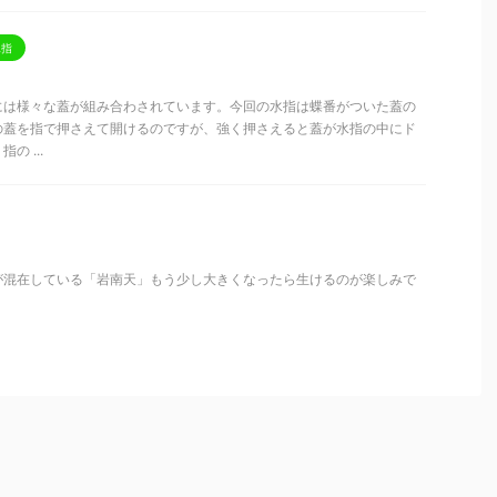
水指
には様々な蓋が組み合わされています。今回の水指は蝶番がついた蓋の
の蓋を指で押さえて開けるのですが、強く押さえると蓋が水指の中にド
 ...
が混在している「岩南天」もう少し大きくなったら生けるのが楽しみで