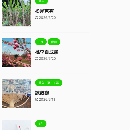
通年
松尾芭蕉
2026/6/20
3月
掛軸
桃李自成蹊
2026/6/20
茶入・棗・茶器
諫鼓鶏
2026/6/11
1月