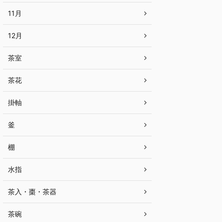
11月
12月
茶室
茶花
掛軸
釜
棚
水指
茶入・棗・茶器
茶碗