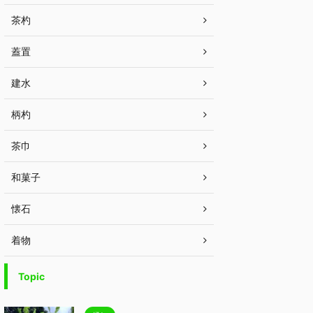
茶杓
蓋置
建水
柄杓
茶巾
和菓子
懐石
着物
Topic