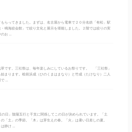
もらってきました。まずは、名古屋から電車で２０分名鉄「有松」駅
松・鳴海絞会館」で絞り文化と展示を堪能しました。２階では絞りの実
 ...
草です。三社祭は、毎年楽しみにしているお祭りです。 「三社祭」
ら始まります。桧前浜成（ひのくまはまなり）と竹成（たけなり）二人
...
の丑の日」陰陽五行と干支に関係してこの日が決められています。「土
」の「土」の季節。「木」は芽生えの春。「火」は暑い日差しの夏。
静け ...