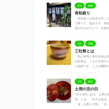
8月
着物
有松絞り
有松絞りの浴衣を作って
で降りて、徒歩５分「有
演が行われていて、作業中のお
5月
茶碗
三社祭とは
私の祖母と母の出身は浅
の由来は、二人の兄弟か
の漁師です。二人が隅田川で 
7月
懐石
土用の丑の日
7月と8月にある「土用
用」とは、「木火土金水
「金」は実りの秋。「水」は