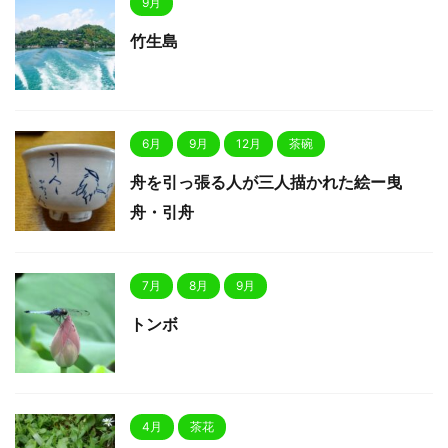
9月
竹生島
6月
9月
12月
茶碗
舟を引っ張る人が三人描かれた絵ー曳
舟・引舟
7月
8月
9月
トンボ
4月
茶花