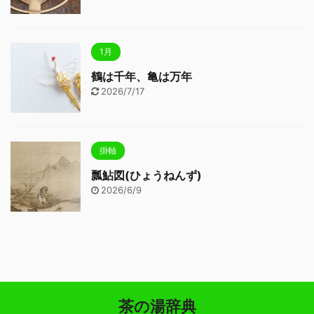
1月
鶴は千年、亀は万年
2026/7/17
掛軸
瓢鮎図(ひょうねんず)
2026/6/9
茶の湯辞典