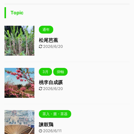
Topic
通年
松尾芭蕉
2026/6/20
3月
掛軸
桃李自成蹊
2026/6/20
茶入・棗・茶器
諫鼓鶏
2026/6/11