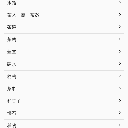
水指
茶入・棗・茶器
茶碗
茶杓
蓋置
建水
柄杓
茶巾
和菓子
懐石
着物