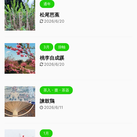
通年
松尾芭蕉
2026/6/20
3月
掛軸
桃李自成蹊
2026/6/20
茶入・棗・茶器
諫鼓鶏
2026/6/11
1月