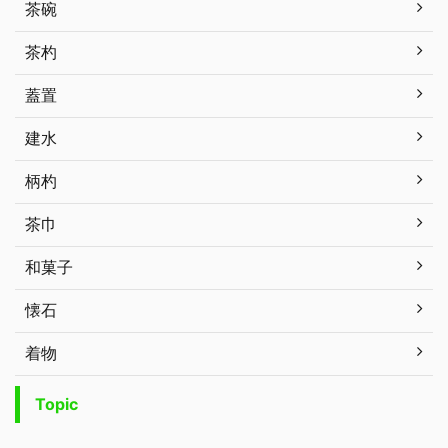
茶碗
茶杓
蓋置
建水
柄杓
茶巾
和菓子
懐石
着物
Topic