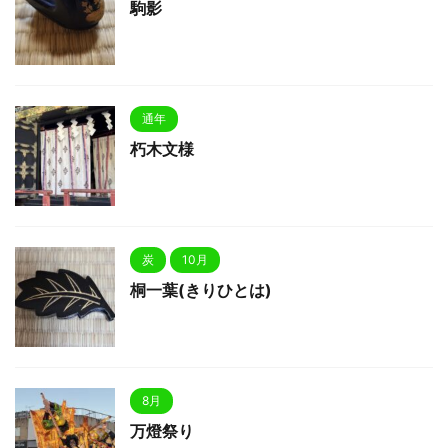
駒影
通年
朽木文様
炭
10月
桐一葉(きりひとは)
8月
万燈祭り