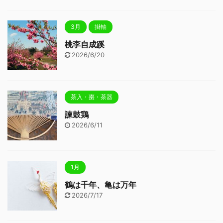
3月
掛軸
桃李自成蹊
2026/6/20
茶入・棗・茶器
諫鼓鶏
2026/6/11
1月
鶴は千年、亀は万年
2026/7/17