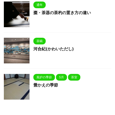
通年
棗・茶器の茶杓の置き方の違い
茶碗
河合紀(かわいただし)
風炉の季節
5月
茶室
畳かえの季節