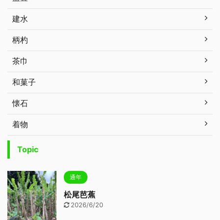
建水
柄杓
茶巾
和菓子
懐石
着物
Topic
通年
松尾芭蕉
2026/6/20