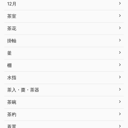
12月
茶室
茶花
掛軸
釜
棚
水指
茶入・棗・茶器
茶碗
茶杓
蓋置