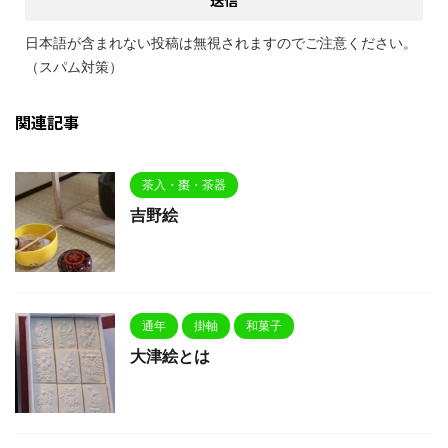
日本語が含まれない投稿は無視されますのでご注意ください。
（スパム対策）
関連記事
茶入・棗・茶器
吉野絵
通年
掛軸
和菓子
大津絵とは