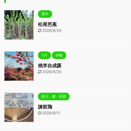
通年
松尾芭蕉
2026/6/20
3月
掛軸
桃李自成蹊
2026/6/20
茶入・棗・茶器
諫鼓鶏
2026/6/11