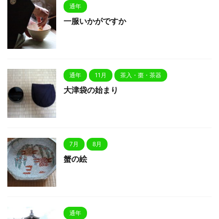
通年
一服いかがですか
通年
11月
茶入・棗・茶器
大津袋の始まり
7月
8月
蟹の絵
通年