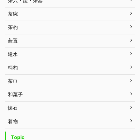
茶入・棗・茶器
茶碗
茶杓
蓋置
建水
柄杓
茶巾
和菓子
懐石
着物
Topic