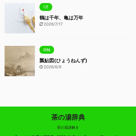
1月
鶴は千年、亀は万年
2026/7/17
掛軸
瓢鮎図(ひょうねんず)
2026/6/9
茶の湯辞典
茶の湯謎解き