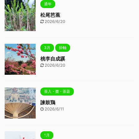
通年
松尾芭蕉
2026/6/20
3月
掛軸
桃李自成蹊
2026/6/20
茶入・棗・茶器
諫鼓鶏
2026/6/11
1月