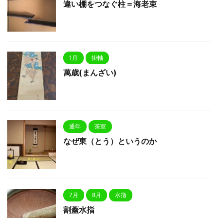
違い棚をつなぐ柱＝海老束
1月
掛軸
萬歳(まんざい)
通年
茶室
なぜ東（とう）というのか
7月
8月
水指
割蓋水指