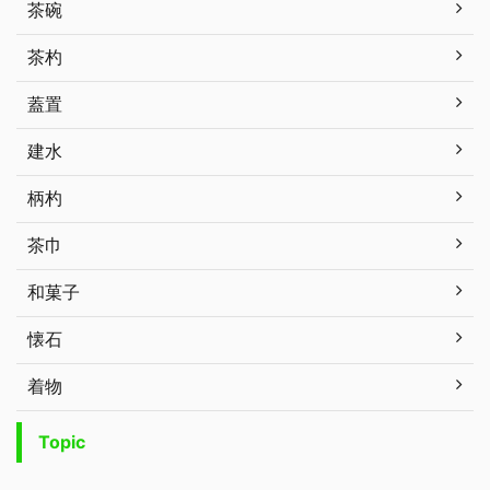
茶碗
茶杓
蓋置
建水
柄杓
茶巾
和菓子
懐石
着物
Topic