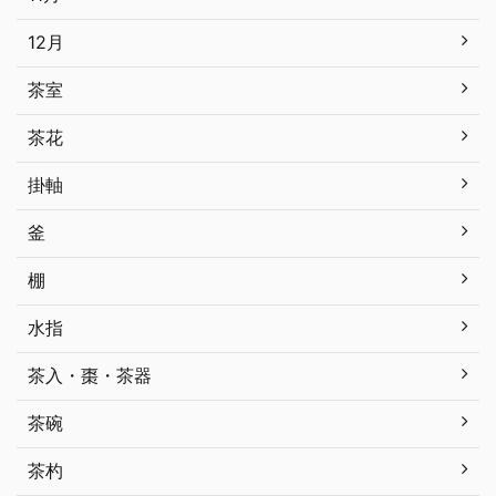
12月
茶室
茶花
掛軸
釜
棚
水指
茶入・棗・茶器
茶碗
茶杓