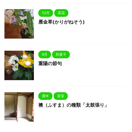
10月
茶花
雁金草(かりがねそう)
9月
和菓子
重陽の節句
通年
茶室
襖（ふすま）の種類「太鼓張り」