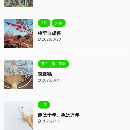
3月
掛軸
桃李自成蹊
2026/6/20
茶入・棗・茶器
諫鼓鶏
2026/6/11
1月
鶴は千年、亀は万年
2026/7/17