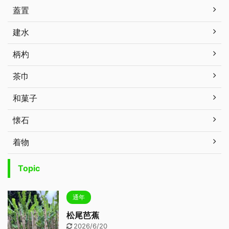
蓋置
建水
柄杓
茶巾
和菓子
懐石
着物
Topic
通年
松尾芭蕉
2026/6/20