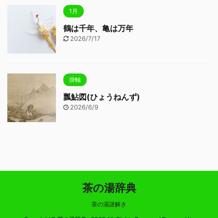
1月
鶴は千年、亀は万年
2026/7/17
掛軸
瓢鮎図(ひょうねんず)
2026/6/9
茶の湯辞典
茶の湯謎解き