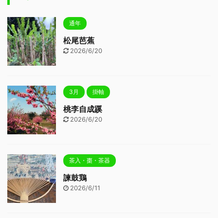
通年
松尾芭蕉
2026/6/20
3月
掛軸
桃李自成蹊
2026/6/20
茶入・棗・茶器
諫鼓鶏
2026/6/11